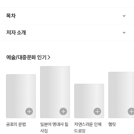
『무예도보통지』 범례에 따른 해석은 후학자, 무예인, 수련자들로 하여
금 혼돈(混沌)과 혼선(混線)을 방지하고 『무예도보통지』와 관련된 전
목차
통무예 단체의 전통성을 회복하며 전통군영무예의 보존 및 표준화, 세
계화하는데 초석(礎石)이 될 것이다.
저자 소개
예술/대중문화 인기
공포의 문법
일본어 명대사 필
자연스러운 인체
햄릿
사집
드로잉