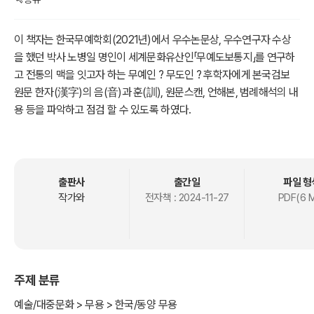
이 책자는 한국무예학회(2021년)에서 우수논문상, 우수연구자 수상
을 했던 박사 노병일 명인이 세계문화유산인「무예도보통지」를 연구하
고 전통의 맥을 잇고자 하는 무예인 ? 무도인 ? 후학자에게 본국검보
원문 한자(漢字)의 음(音)과 훈(訓), 원문스캔, 언해본, 범례해석의 내
용 등을 파악하고 점검 할 수 있도록 하였다.
『무예도보통지』의 24기예를 재연하고 복원하고자 한다면 각 무예, 무
도 단체의 수련목표, 수련체계로 해석해서는 안된다. 『무예도보통지』
의 범례(凡例:사전 일러두기, 참고사항)에 준한 해석을 해야한다. 해석
은 각 기예에 해당되는 『기효신서』, 『무비지』, 무예서 등을 고찰하고 보
출판사
출간일
파일 형
(譜: 원문, 총보)와 도(圖:총도, 원문 아래 그림)를 연결하며 종합한 해
작가와
전자책 :
2024-11-27
PDF(6 
석을 뜻한다. 본 교본은 유일무이(唯一無二)한『무예도보통지』의 범
례 내용들을 최초로 적용한 해석 교본이다.
그동안 비기(秘技)로 알려진 본국검의 서로 다른 그림의 진실을 찾게
되며, 범례의 내용중 분합(分合)으로 작성된 보(譜)와 도(圖) 내용을
주제 분류
쉽게 설명하였고, 무예 관련 한자 선(旋),전(纏),회(回, 廻)字에 관련
된 기법을 구분할 수 있게 된다.
예술/대중문화 > 무용 > 한국/동양 무용