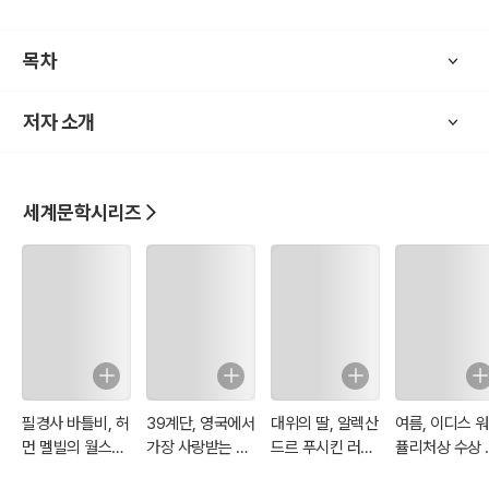
루이지애나 그랜드 아일에서 그녀는 로베르 르브런이라는 젊은 남자
를 만나게 되고 그의 관심과 부드러움에 자신이 억압받아온 삶을 자각
목차
하게 된다.
에드나는 자신의 결혼 생활이 단순히 의무와 규범에 의해 유지되고 있
저자 소개
다는 것을 깨닫고 개인의 정체성과 독립에 대해 고민하기 시작한다. 그
녀는 남편인 레옹스 폰텔리에의 기대와 사회적 관습에 점점 반항하게
되고 자신의 삶을 새롭게 정의하려 노력한다.
뉴올리언스로 돌아온 후 에드나는 집을 떠나 홀로 살며 그림을 그리기
세계문학시리즈
시작한다. 그러나 로베르와의 관계도 기대만큼 충족되지 않음을 깨닫
는다. 결국 그녀는 진정한 자유를 찾기 위해 바다로 나가 헤엄치며 생
을 마감한다.”
1) 여성의 자아 발견과 독립
에드나는 자신이 단순히 아내와 어머니로서의 역할만을 위해 존재하
지 않는다는 것을 깨닫는다. 그녀의 “각성“은 여성으로서 자신의 욕망,
감정, 그리고 예술적 열망을 인식하고 받아들이는 과정이다.
2) 결혼과 모성의 억압
필경사 바틀비, 허
39계단, 영국에서
대위의 딸, 알렉산
여름, 이디스 
먼 멜빌의 월스트
가장 사랑받는 소
드르 푸시킨 러시
퓰리처상 수상 
작품은 당시 여성들에게 주어진 결혼과 모성의 역할을 비판한다. 에드
리트 이야기
설 200 BBC 선정
아 문학의 거장
가
나는 가정을 유지하기 위한 희생을 거부하며, 이를 통해 사회적 관습에