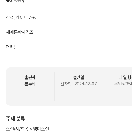
2
공유
각성, 케이트 쇼팽
세계문학시리즈
머리말
케이트 쇼팽의 “각성(The Awakening)”은 1899년에 출간된 미국 문
학의 대표적 작품으로, 여성의 자아 발견과 독립을 다룬 선구적인 소설
이다.
이 작품은 여성의 사회적 역할, 성적 자유, 그리고 개인의 정체성에 대
출판사
출간일
파일 형
한 탐구를 통해 당시의 보수적인 미국 사회에서 논란을 일으켰으며, 현
본투비
전자책 :
2024-12-07
ePub(351
대 페미니즘 문학의 중요한 작품으로 평가받고 있다.
- 출간 연도: 1899년
- 장르: 페미니즘 소설, 심리 소설
- 배경: 미국 루이지애나주 뉴올리언스와 그랜드 아일
주제 분류
- 주제: 여성의 자아 발견, 결혼과 모성, 개인의 자유와 사회적 억압
에드나 폰텔리에는 결혼과 가정을 꾸린 상류층 여성이다. 여름휴가 중
소설/시/희곡 > 영미소설