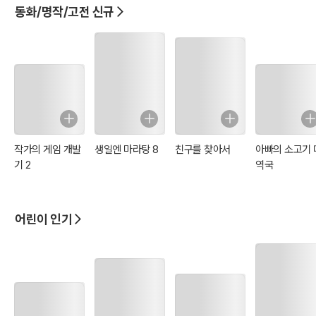
동화/명작/고전 신규
용기, 팀워크, 우정으로 이뤄낸 특별한 하루
갈매기의 먹잇감이 된 솔이를 구하기 위해 친구들은 각자의 방식으로
용기를 발휘하며 힘을 합친다. 위험한 상대를 두려워하지 않고 서로를
돕는 모습은 우정과 용기가 함께할 때 어떤 어려움도 극복할 수 있음을
일깨워준다.
작가의 게임 개발
생일엔 마라탕 8
친구를 찾아서
아빠의 소고기 
유머와 따듯한 메시지를 동시에 전하는 그림책!
기 2
역국
다채로운 색채와 사랑스러운 그림체는 숲속 마을의 생동감과 친구들
의 따뜻한 에너지를 한층 더 돋보이게 하며, 각 페이지마다 펼쳐지는
어린이 인기
디테일한 일러스트는 이야기에 몰입감을 더한다. 유머와 따뜻한 메시
지를 담은 이 책은, 그림책을 사랑하는 모든 이들에게 감각적이고 즐거
운 독서 경험을 선사한다.