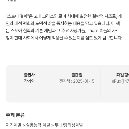
"스토아 철학"은 고대 그리스와 로마 시대에 발전한 철학적 사조로, 개
인의 내적 평화와 도덕적 삶을 중시하는 내용을 담고 있습니다. 이 책
은 스토아 철학의 기본 개념과 그 주요 사상가들, 그리고 이들의 가르
침이 현대 사회에서 어떻게 적용될 수 있는지를 심도 있게 탐구합니다.
스토아 철학의 핵심은 감정의 통제와 이성의 중요성입니다. 저자는 에
픽테토스, 세네카, 마르쿠스 아우렐리우스와 같은 저명한 스토아 철학
자들의 생애와 사상을 통해 독자들에게 그들의 지혜를 전달합니다. 이
들 철학자들은 각기 다른 시대와 배경 속에서 인간 존재의 의미와 삶의
출판사
출간일
파일 형
목적을 탐구하며, 그 과정에서 얻은 통찰을 통해 독자에게 깊은 감동과
작가와
전자책 :
2025-01-15
ePub(147
영감을 제공합니다.
책에서는 스토아 철학의 역사적 배경을 살펴보며, 이 철학이 어떻게 형
성되고 발전해 왔는지를 설명합니다. 또한, 자연과의 조화, 덕의 중요
주제 분류
성, 그리고 외부 환경에 대한 무관심과 같은 스토아 철학의 주요 개념
들을 자세히 소개합니다. 이러한 개념들은 단순한 이론이 아닌, 실생활
자기계발 > 실용능력 계발 > 두뇌/창의성계발