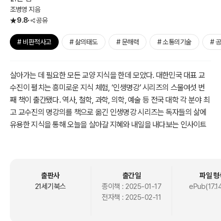
조병영 지음
9.8
공유
# 비판적사고
# 삶의태도
# 문해력
# 소통의기술
# 
살아가는 데 필요한 모든 교양 지식을 한데 모았다. 대한민국 대표 교
수진이 펼치는 흥미로운 지식 체험, ‘인생명강’ 시리즈의 스물여섯 번
째 책이 출간됐다. 역사, 철학, 과학, 의학, 예술 등 전국 대학 각 분야 최
고 교수진의 명강의를 책으로 옮긴 인생명강 시리즈는 독자들의 삶에
유용한 지식을 통해 오늘을 살아갈 지혜와 내일을 내다보는 인사이트
를 제시한다. 도서뿐만 아니라 온라인 강연·유튜브·팟캐스트를 통해 최
고의 지식 콘텐츠를 일상 곳곳에서 만나볼 수 있는 지식교양 브랜드이
다.
출판사
출간일
파일 형
『기울어진 문해력』은 지금 우리에게 필요한 문해력이 무엇인지 재정
21세기북스
종이책 :
2025-01-17
ePub(17.1
전자책 :
2025-02-11
의하는 책이다. 지금껏 우리가 배워온 문해력은 성적과 사회적 지위 향
상을 위한 자동적 읽기였다. 리터러시 분야 최고 권위자 조병영 교수는