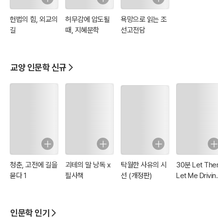
헌법의 힘, 외교의
허무감에 압도될
욕망으로 읽는 조
길
때, 지혜문학
선고전담
교양 인문학 신규
청춘, 고전에 길을
괴테의 말 낭독 x
탁월한 사유의 시
30분 Let The
묻다 1
필사책
선 (개정판)
Let Me Drivin
Edition
인문학 인기