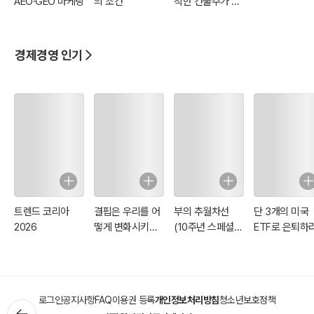
AEO·GEO 마케팅
의 조건
착한 건물주가 되
면 어떨까요?
경제경영 인기
트렌드 코리아
결핍은 우리를 어
부의 추월차선
단 3개의 미국
2026
떻게 변화시키는
(10주년 스페셜
ETF로 은퇴하
가
에디션)
로그인
공지사항
FAQ
이용권 등록
개인정보처리방침
청소년보호정책