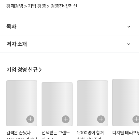
반 설계(MBD)를 활용한 최적화가 기술 성능을 한층 더 강화하고 있습
경제경영 > 기업 경영 > 경영전략/혁신
니다.
목차
저자 소개
기업 경영 신규
검색은 끝났다
선택받는 브랜드
1,000명이 함께
디지털 테라포