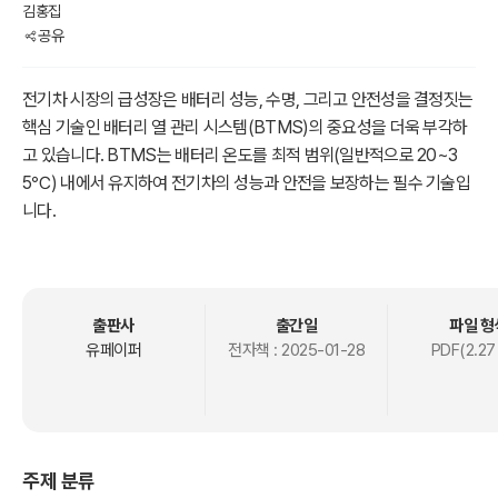
김홍집
공유
전기차 시장의 급성장은 배터리 성능, 수명, 그리고 안전성을 결정짓는
핵심 기술인 배터리 열 관리 시스템(BTMS)의 중요성을 더욱 부각하
고 있습니다. BTMS는 배터리 온도를 최적 범위(일반적으로 20~3
5℃) 내에서 유지하여 전기차의 성능과 안전을 보장하는 필수 기술입
니다.
이 책은 BTMS 기술의 최신 동향과 실용적인 최적화 전략을 분석하여
전기차 산업 종사자와 연구자들에게 실질적인 가이드라인을 제공합니
다. 배터리 수명을 최대 20% 연장하고, 효율적인 냉각을 통해 충전 시
간을 단축하며, 주행 거리를 4~8% 증가시키는 방법 등 BTMS의 실
출판사
출간일
파일 형
질적 효과를 상세히 다룹니다. 또한, 탑승자의 실내 환경을 쾌적하게
유페이퍼
전자책 :
2025-01-28
PDF(2.27
유지하는 데 기여하는 기술적 접근법도 함께 소개됩니다.
BTMS 기술은 단순한 온도 관리 기능을 넘어, 전기차의 성능과 안전
성을 높이고 지속 가능한 발전을 위한 기반 기술로 자리 잡았습니다.
침지 냉각, 하이브리드 시스템, PCM(상변화 물질) 활용 등 최신 혁신
주제 분류
기술들이 BTMS의 한계를 뛰어넘고 있으며, 인공지능(AI)과 모델 기