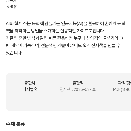
임옥정
공유
AI와 함께 쓰는 동화책 만들기는 인공지능(AI)을 활용하여 손쉽게 동화
책을 제작하는 방법을 소개하는 실용적인 가이드북입니다.
기존의 출판 방식과 달리 AI를 활용하면 누구나 창의적인 글쓰기와 그
림 제작이 가능하며, 전문적인 기술이 없어도 쉽게 전자책을 만들 수
있습니다.
이 책은 전자책의 개념부터 AI 활용법, 실제 동화책 제작 과정까지 단계
별로 설명하며, AI가 제공하는 자동화 도구와 창작 기법을 상세히 다룹
니다. 초보자는 물론, 디지털 콘텐츠 제작에 관심이 있는 누구나 쉽게
따라 할 수 있도록 구성되었습니다.
출판사
출간일
파일 형
디지털숲
전자책 :
2025-02-06
PDF(8.46
주제 분류