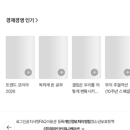
덱스
경제경영 인기
트렌드 코리아
독하게 돈 공부
결핍은 우리를 어
부의 추월차선
2026
떻게 변화시키는
(10주년 스페셜
가
에디션)
로그인
공지사항
FAQ
이용권 등록
개인정보처리방침
청소년보호정책
(주)알라딘커뮤니케이션