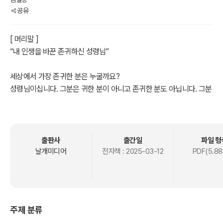
공유
[ 머리말 ]
“내 인생을 바꾼 존귀하신 성령님”
세상에서 가장 존귀한 분은 누굴까요?
성령님이십니다. 그분은 귀한 분이 아니고 존귀한 분도 아닙니다. 그분
은 가장 존귀한 분이십니다.
그런 분을 둘째 셋째 자리로 밀어내고 사람을 떠받들거나 자기를 내세
우는 것은 잘못된 행동입니다. 그분을 가장 존중해야 합니다. 그럴 때
존귀한 삶을 살게 됩니다.
출판사
출간일
파일 형
나는 19세에 성령님을 만났고 그 후로 지금까지 그분을 가장 존귀한 분
날개미디어
전자책 :
2025-03-12
PDF(5.88
으로 모시고 모든 일에 그분을 높입니다.
아침에 눈을 뜨면 그분께 인사부터 합니다.
“성령님, 안녕하세요? 행복합니다. 감사합니다.”
그리고 나 자신을 양도합니다.
주제 분류
“존귀하신 성령님, 사랑합니다. 오늘도 제 눈과 손과 발과 입술과 마음