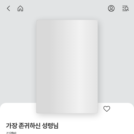
가장 존귀하신 성령님
김열방