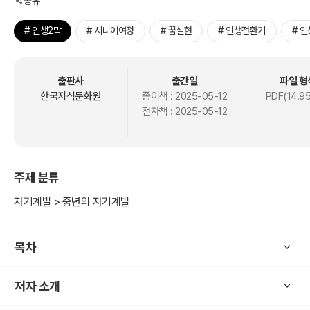
공유
# 인생2막
# 시니어여정
# 꿈실현
# 인생전환기
# 
출판사
출간일
파일 형
한국지식문화원
종이책 :
2025-05-12
PDF(14.9
전자책 :
2025-05-12
주제 분류
자기계발 > 중년의 자기계발
목차
저자 소개