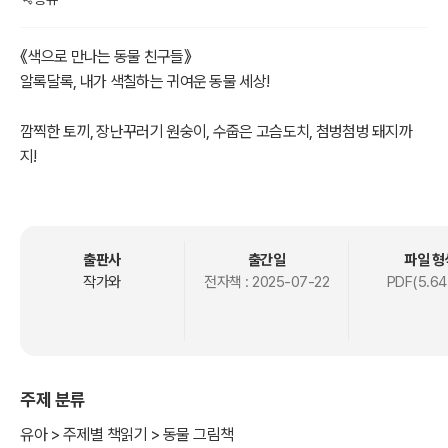
《색으로 만나는 동물 친구들》
알록달록, 내가 색칠하는 귀여운 동물 세상!
깜찍한 토끼, 장난꾸러기 원숭이, 수줍은 고슴도치, 첨벙첨벙 돼지까
지!
아이들이 사랑하는 30종의 동물 친구들이 여러분을 기다리고 있어요.
굵은 윤곽선, 단순한 형태, 귀여운 만화 스타일로
색칠이 처음인 아이들도 쉽게 따라 할 수 있어요.
출판사
출간일
파일 형
색칠하면서 동물의 이름도 익히고, 상상력도 쑥쑥!
작가와
전자책 :
2025-07-22
PDF(5.64
친구처럼 반가운 동물들과 함께하는 나만의 미술 시간,
《색으로 만나는 동물 친구들》과 함께 시작해 보세요!
주제 분류
유아 > 주제별 책읽기 > 동물 그림책