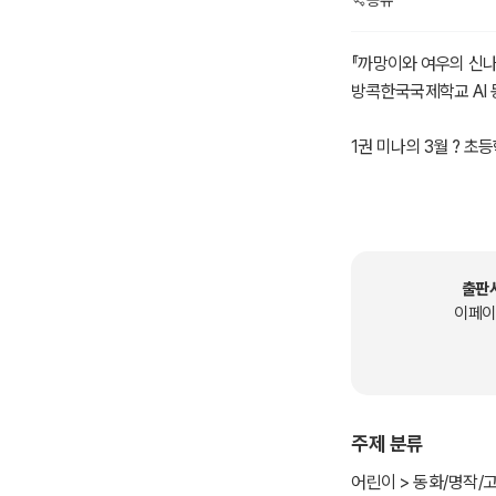
공유
『까망이와 여우의 신나
방콕한국국제학교 AI 
1권 미나의 3월 ? 초
태국어로 3월을 뜻하는
‘미나’가 새로운 환경
과정을 따뜻하게 담았
출판
이페이
주제 분류
어린이 > 동화/명작/