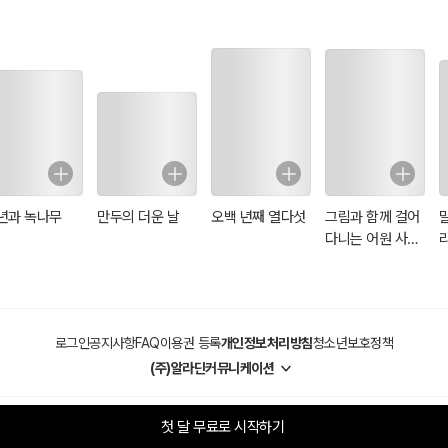
년과 녹나무
만두의 더운 날
오백 년째 열다섯
그림과 함께 걸어
다니는 어원 사전
(일러스트 특별
판)
로그인
공지사항
FAQ
이용권 등록
개인정보처리방침
청소년보호정책
(주)알라딘커뮤니케이션
첫 달 무료로 시작하기