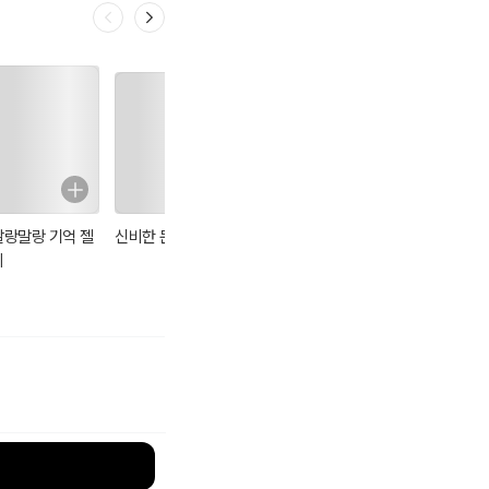
말랑말랑 기억 젤
신비한 문방구
그리스·로마 신화
생일엔 마라탕 1
리
1 : : 제우스 헤라
아프로디테