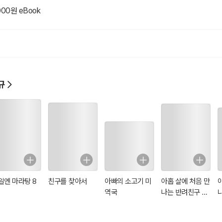
000원 eBook
규
일엔 마라탕 8
친구를 찾아서
아빠의 소고기 미
아홉 살에 처음 만
역국
나는 반려친구 고
양이