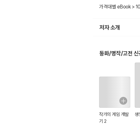
가격대별 eBook > 1
저자 소개
동화/명작/고전 신
작가의 게임 개발
생
기 2