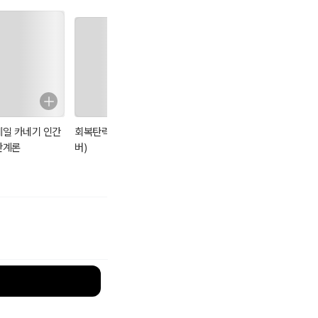
데일 카네기 인간
회복탄력성 (리커
손자병법
데일 카네기 자기
관계론
버)
관리론