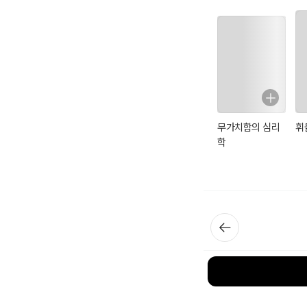
무가치함의 심리
휘
학