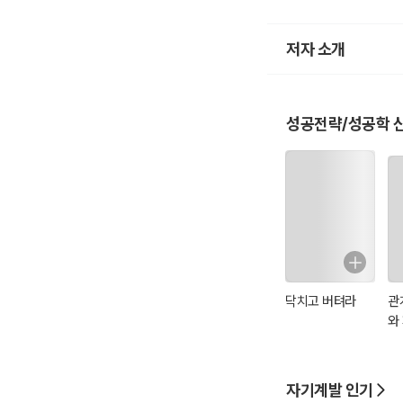
저자 소개
성공전략/성공학 
닥치고 버텨라
관
와
자기계발 인기