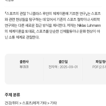
공유
『스포츠의 관찰 ? 니클라스 루만의 체계이론에 기초한 연구』는 스포츠
와 관련 현상들을 탐구하는 데 있어서 기존의 스포츠 철학이나 사회학
연구와는 다른 새로운 접근 방식을 제시한다. 저자는 Niklas Luhmann
의 체계이론을 토대로, 스포츠를 단순한 신체활동이나 문화 현상이 아
닌 소통 체계로 관찰한다.
이 책은 크게 두 가지 문제의식에서 출발한다. 첫째, “스포츠를 어떻게
연구할 것인가?”라는 방법론적 질문. 둘째, “현대 사회에서 스포츠는
어떠한 의미를 생산하고 재생산하는가?”라는 실질적 질문이다. 이를
위해 저자는 체계이론의 핵심 개념인 관찰(observer), 자기생산(auto
출판사
출간일
파일 형
poiesis), 사회적 의미처리 등을 스포츠 및 관련 현상에 적용하여 분석
부크크
전자책 :
2025-09-01
PDF(2.5
한다.
1부에서는 체계이론의 철학적·이론적 배경을 정리하며, 스포츠를 연구
하는 새로운 방법론으로서 ‘관찰자의 관찰’을 제시한다. 2부에서는 스
포츠 자체를 사회의 부분체계이자 자기생산체계로 분석한다. 3부에서
주제 분류
는 도핑, 비만위기, 생활체육 정책, 무예, 남북스포츠교류, 태권도의 세
계화 등 다양한 사례를 통해 체계이론적 관점에서 스포츠 관련 현상을
건강/취미 > 스포츠/레저 기타 > 기타