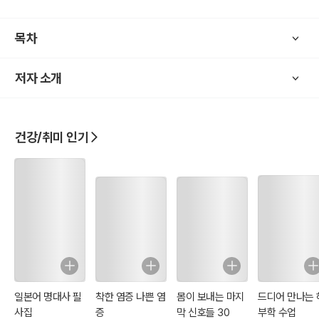
구체적으로 탐구한다.
이 책은 체육학, 사회학, 철학, 정책학을 넘나들며 스포츠를 통해 사회
목차
를 이해하는 새로운 지평을 열고자 하며, 스포츠 연구자뿐만 아니라,
사회 이론과 스포츠 현상에 관심 있는 모든 이들에게 유용한 길잡이가
저자 소개
될 것이다.
건강/취미 인기
일본어 명대사 필
착한 염증 나쁜 염
몸이 보내는 마지
드디어 만나는 
사집
증
막 신호들 30
부학 수업