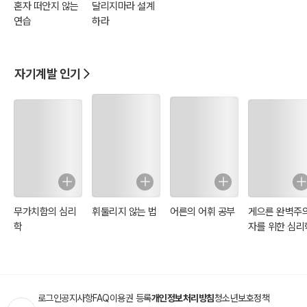
혼자 떠안지 않는
달리지마라 설계
연습
하라
자기계발 인기
무가치함의 심리
휘둘리지 않는 법
어른의 어휘 공부
게으른 완벽주
학
자를 위한 심리
로그인
공지사항
FAQ
이용권 등록
개인정보처리방침
청소년보호정책