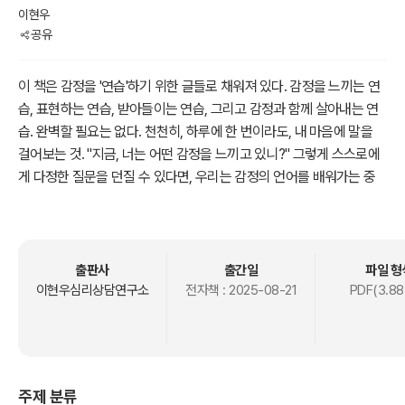
이현우
공유
이 책은 감정을 '연습'하기 위한 글들로 채워져 있다. 감정을 느끼는 연
습, 표현하는 연습, 받아들이는 연습, 그리고 감정과 함께 살아내는 연
습. 완벽할 필요는 없다. 천천히, 하루에 한 번이라도, 내 마음에 말을
걸어보는 것. "지금, 너는 어떤 감정을 느끼고 있니?" 그렇게 스스로에
게 다정한 질문을 던질 수 있다면, 우리는 감정의 언어를 배워가는 중
일 것이다.
이 책이 당신에게 하나의 마음 연습장이 되기를 바란다. 쓰다듬듯 읽어
내려가며, 당신 자신의 감정에 더 가까워지고, 그 감정을 품은 당신 자
신을 조금 더 이해하게 되기를.
출판사
출간일
파일 형
이현우심리상담연구소
전자책 :
2025-08-21
PDF(3.88
주제 분류