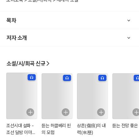
목차
저자 소개
소설/시/희곡 신규
조선시대 설화 -
듣는 허클베리 핀
상흔(傷痕)의 내
듣는 전망 좋은
조선 달밤 이야기
의 모험
력(來歷)