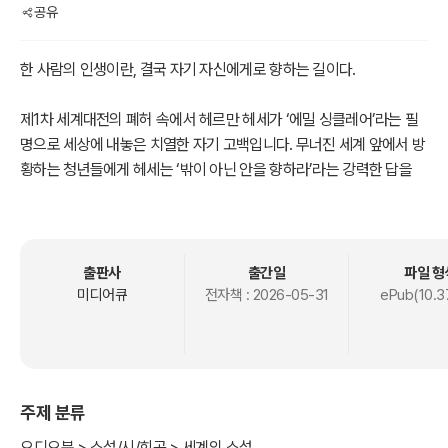
공유
한 사람의 인생이란, 결국 자기 자신에게로 향하는 길이다.
제1차 세계대전의 폐허 속에서 헤르만 헤세가 ‘에밀 싱클레어’라는 필
명으로 세상에 내놓은 치열한 자기 고백입니다. 무너진 세계 앞에서 방
황하는 청년들에게 헤세는 ‘밖이 아닌 안을 향하라’라는 강력한 답을
건넵니다. 알을 깨고 나와 진정한 자기 자신을 마주하기까지, 그 고통
스럽고도 찬란한 성장의 기록을 오디오북에 생생하게 담았습니다. 오
늘날 길을 잃은 우리에게도 여전히 유효한 구원의 이정표를 만나보세
요
출판사
출간일
파일 형
미디어큐
전자책 :
2026-05-31
ePub(10.3
주제 분류
오디오북 > 소설/시/희곡 > 세계의 소설