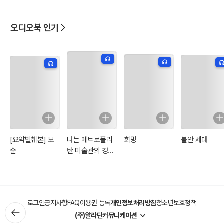
터 10
오디오북 인기
[요약발췌본] 모
나는 메트로폴리
희망
불안 세대
순
탄 미술관의 경비
원입니다
로그인
공지사항
FAQ
이용권 등록
개인정보처리방침
청소년보호정책
(주)알라딘커뮤니케이션