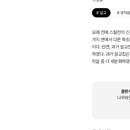
공유
# 설교
# 영적
오래 전에 스펄전의 신
가지 면에서 다른 특징
이다. 반면, 과거 설교
하였다. 과거 설교집은
락을 좀 더 세분화하였다
째, 설교 원문에는 없
출생과 사망연도와 약간
스펄전의 설교는 당시
식을 취하고 있다. 더
출판
인사이트를 제공한다. 
나무와
편의 복음이야기(1)이