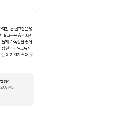
지만, 본 설교집은 몇
편 설교문은 총 439편
. 둘째, 가독성을 좋게
처럼 편안히 읽도록 단
읽는 데 지치기 쉽다. 넷
의를 위해 당시 인물들의
운 번역 방식을 취했다.
 있는 탁월한 설득 방
영적 성숙에 대한 상당한
일 형식
. 제목은 스펄전의 시
2.08 MB)