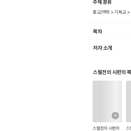
주제 분류
종교/역학 > 기독교 
목차
저자 소개
스펄전의 시편의 
스펄전의 시편의
스