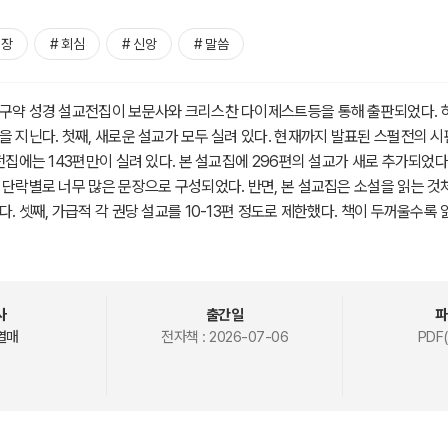
성장
# 회심
# 신앙
# 말씀
구약 성경 설교전집이 보문사와 크리스찬 다이제스트등을 통해 출판되었다. 하
을 지닌다. 첫째, 새로운 설교가 모두 실려 있다. 현재까지 발표된 스펄전의 시
전집에는 143편만이 실려 있다. 본 설교집에 296편의 설교가 새로 추가되었다
 단락별로 너무 많은 문장으로 구성되었다. 반면, 본 설교집은 소설을 읽는 것
. 셋째, 가급적 각 권당 설교를 10-13편 정도로 제한했다. 책이 두꺼울수록 
는 성경 장절 표기를 대부분 삽입했으며, 필요한 경우, 현대 독자들의 이해 편
의 해설을 추가했다. 다섯째, 현대인들이 누구나 이해하도록 12세 수준의 쉬
뿐만 아니라 오늘날에도 목회자들과 신학생 그리고 평신도들도 쉽게 이해할 수
불어 주석적, 영적 깊이도 충분히 갖추고 있기에 목회자들과 신학생들에게도 
사
출간일
파
본서는 스펄전이 복음의 관점으로 신구약 성경을 설교한 것들을 번역한 것이다
열매
전자책 :
2026-07-06
PDF(
다.