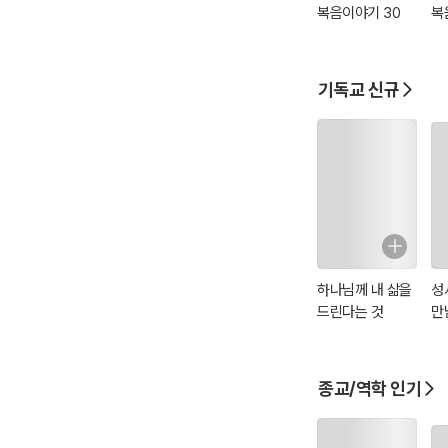
복음이야기 30
복
기독교 신규
하나님께 내 삶을
성
드린다는 것
만
종교/역학 인기