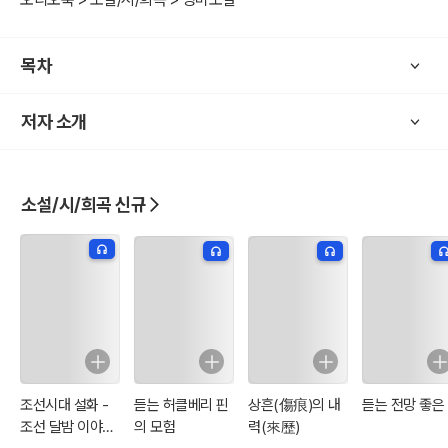
목차
저자 소개
소설/시/희곡 신규
조선시대 설화 -
듣는 허클베리 핀
상흔(傷痕)의 내
듣는 전망 좋은
조선 달밤 이야기
의 모험
력(來歷)