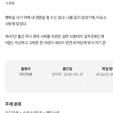
공유
행복을 사기 위해 내 영혼을 팔 수는 없다. 나를 잃지 않았기에, 비로소
사랑에 닿았다.
1847년 출간 즉시 영국 사회를 뒤흔든 샬럿 브론테의 걸작 《제인 에
어》는 가난하고 고독한 한 여성이 세상의 편견과 억압에 맞서 자기 존
엄을 지켜내는 처절하고도 눈부신 여정입니다. 손필드 저택의 주인 로
체스터와의 강렬한 사랑 앞에서도, 의무와 신앙이라는 거대한 명분 앞
에서도 결코 자신을 잃지 않았던 제인의 목소리를 통해, 신 앞에 동등
한 한 인간으로서의 자존과 주체적 삶의 선택이 지닌 위대한 가치를 일
출판사
출간일
파일 형
깨웁니다
미디어큐
전자책 :
2026-05-31
ePub(12.4
주제 분류
오디오북 > 소설/시/희곡 > 영미소설