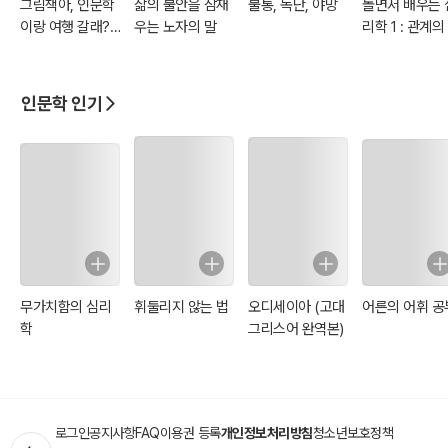
그림책아, 인문학
삶의 불안을 잠재
불통, 독단, 야망
놀면서 배우는 
이랑 여행 갈래?
우는 노자의 말
리학 1 : 관계의
(제2판)
리수거
인문학 인기
무가치함의 심리
휘둘리지 않는 법
오디세이아 (고대
어른의 어휘 공
학
그리스어 완역본)
로그인
공지사항
FAQ
이용권 등록
개인정보처리방침
청소년보호정책