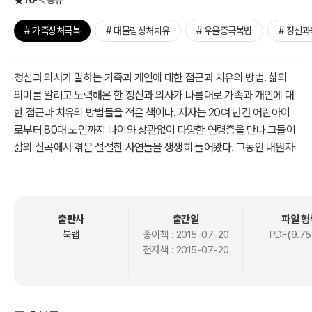
10
공유
# 가족상처극복
# 대물림상처치유
# 우울증극복법
# 정신
정신과 의사가 말하는 가족과 개인에 대한 접근과 치유의 방법. 삶의
의미를 알려고 노력해온 한 정신과 의사가 나름대로 가족과 개인에 대
한 접근과 치유의 방법들을 적은 책이다. 저자는 20여 년간 어린아이
로부터 80대 노인까지 나이와 상관없이 다양한 연령층을 만나 그들이
삶의 질곡에서 겪은 절절한 사연들을 생생히 들어왔다. 그동안 내원자
들의 상처와 함께하면서 그들의 상처가 어디에서부터 시작됐는지, 어
떻게 그들의 상처를 치유했는지 그 과정을 이 책에서 자세하게 밝히고
있다.
출판사
출간일
파일 형
이 책은 이론의 나열에 그치지 않고 부부 관계, 부자 관계, 부녀 관계,
북랩
종이책 :
2015-07-20
PDF(9.75
전자책 :
2015-07-20
모자 관계, 모녀 관계 등 가정의 각 관계들을 사례 중심으로 구성하였
다. 이러한 구성은 정도의 차이가 있겠지만 비슷한 경험이 있는 독자들
의 시선을 끌기에 충분하다. 특히 각 관계마다 신화나 영화, TV 드라마
를 끌어들여 가족의 관계를 들여다봄으로써 독자들로 하여금 흥미와