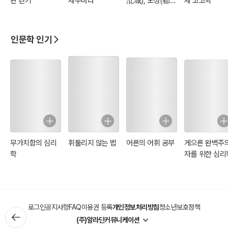
관 걷기
제주바다
沘城), 도성(都
제 고고학
城)에서 왕도(王
都)로
인문학 인기
무가치함의 심리
휘둘리지 않는 법
어른의 어휘 공부
게으른 완벽주
학
자를 위한 심리
로그인
공지사항
FAQ
이용권 등록
개인정보처리방침
청소년보호정책
(주)알라딘커뮤니케이션