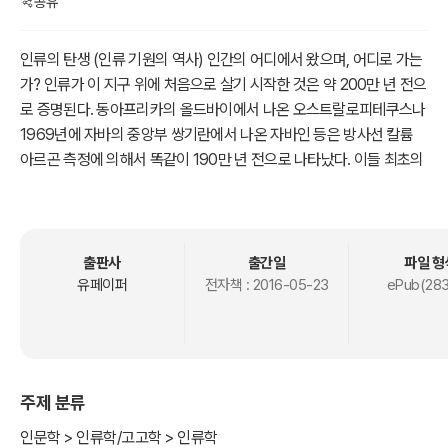
공유
인류의 탄생 (인류 기원의 역사) 인간의 어디에서 왔으며, 어디로 가는
가? 인류가 이 지구 위에 처음으로 살기 시작한 것은 약 200만 년 전으
로 증명된다. 동아프리카의 올드바이에서 나온 오스트랄로피테쿠스나
1969년에 자바의 중앙부 쌍기란에서 나온 자바인 등은 방사선 칼륨
아르곤 측정에 의해서 똑같이 190만 년 전으로 나타났다. 이들 최초의
인류는 제4기(홍적세)보다 먼저 나타난 것으로, 걸을 수 있고 내일을
위하여 준비하며 석기를 만들어 쓴 것이 다른 짐승과 달랐다. 이들은
두개골의 용량이 극히 적어서 고릴라와 침팬지보다 약간 큰 정도였는
데, 자바인의 경우에는 775㎤로 나타난다. 사람이 맨 먼저 만들어 쓴
출판사
출간일
파일 형
석기는 외날석기인데, 이것은 돌망치로 직접 때려서 만들었던 것이며,
유페이퍼
전자책 :
2016-05-23
ePub(283
다음으로
주제 분류
인문학 > 인류학/고고학 > 인류학