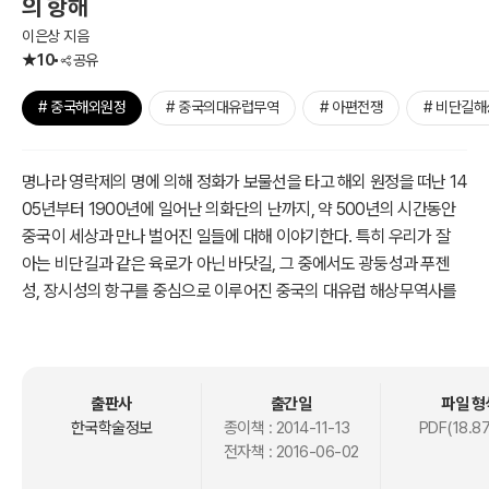
의 항해
이은상 지음
10
공유
# 중국해외원정
# 중국의대유럽무역
# 아편전쟁
# 비단길
명나라 영락제의 명에 의해 정화가 보물선을 타고 해외 원정을 떠난 14
05년부터 1900년에 일어난 의화단의 난까지, 약 500년의 시간동안
중국이 세상과 만나 벌어진 일들에 대해 이야기한다. 특히 우리가 잘
아는 비단길과 같은 육로가 아닌 바닷길, 그 중에서도 광둥성과 푸젠
성, 장시성의 항구를 중심으로 이루어진 중국의 대유럽 해상무역사를
소개하고 있다.
출판사
출간일
파일 형
한국학술정보
종이책 :
2014-11-13
PDF(18.8
전자책 :
2016-06-02