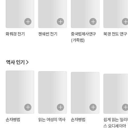
화뤄겅 전기
첸쉐썬 전기
중국법제사연구
북경 천도 연구
(가족법)
역사 인기
손자병법
읽는 여성의 역사
손자병법
쉽게 읽는 일리
스 오디세이아