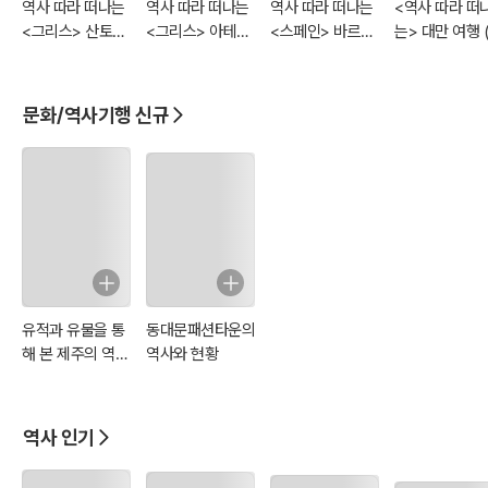
역사 따라 떠나는
역사 따라 떠나는
역사 따라 떠나는
<역사 따라 떠
<그리스> 산토리
<그리스> 아테네
<스페인> 바르셀
는> 대만 여행 
니 여행
여행 (먼저 떠나는
로나 여행 (먼저
저 떠나는 준비
준비된 역사 문화
떠나는 준비된 역
역사 문화 여행
여행서!)
사 문화 여행서!)
서!)
문화/역사기행 신규
유적과 유물을 통
동대문패션타운의
해 본 제주의 역사
역사와 현황
와 문화
역사 인기