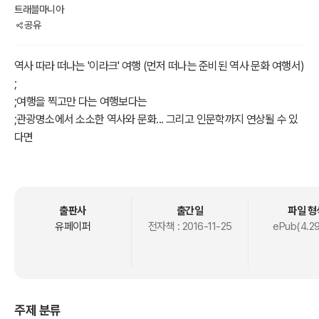
트래블마니아
공유
역사 따라 떠나는 '이라크' 여행 (먼저 떠나는 준비된 역사 문화 여행서)
;
;여행을 찍고만 다는 여행보다는
;관광명소에서 소소한 역사와 문화... 그리고 인문학까지 연상될 수 있
다면
;여행 사진 다음으로 소중한 추억과 기억이 남을 것입니다.
;
;무작정 떠났지만
;허탕만 치고 돌아온 여행은 이제 그만!
출판사
출간일
파일 형
;
유페이퍼
전자책 :
2016-11-25
ePub(4.2
;남는건
;사진과
;역사와 문화의 이해뿐 입니다!
;
주제 분류
;눈팅만 하고 돌아온 여행보다