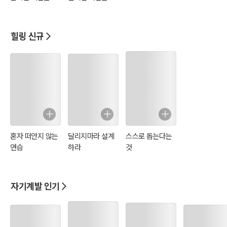
그림일기 2편(가
그림일기 1편(직
족 편)
장생활 편)
힐링 신규
혼자 떠안지 않는
달리지마라 설계
스스로 돕는다는
연습
하라
것
자기계발 인기