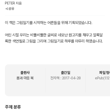
PETER 지음
공유
이 책은 그림일기를 시작하는 어른들을 위해 기획되었습니다.
어린 시절 우리는 비뚤비뚤한 글씨로 네모난 원고지를 채우고 알록달
록한 색연필로 그림을 그리며 그림일기로 하루를 마무리 하였습니다.
언제부턴가 그림일기를 내려놓은 어른들에게 다시 한번 동심으로 돌
아가 스스로의 마음을 되돌아 볼 수 있게 테마별로 여러 편의 그림일기
를 수록하였습니다.
출판사
출간일
파일 형
나는 이제 어른이니까 글을 잘 써야하고 나는 이제 그림도 잘 그려야한
몸과 마음 북
전자책 :
2017-04-28
ePub(1.12
다는 마음으로는 어린시절 그림일기를 다시 쓸 수 없습니다.
정교하고 세밀하게 그려진 손 그림이 아닌 바쁜 일상 속에서도 쉽고 간
단하게 마음을 표현한 그림일기를 보면서 ‘나도 이 정도는 할 수있다.’
주제 분류
라는 자심감을 갖는데 도움이 되셨으면 좋겠습니다.