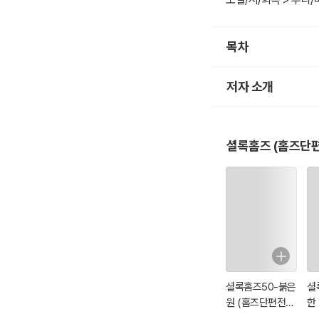
또한 영국 초등·중학교
를 충족시켰다.
목차
자, 이제 불후의 명탐
저자 소개
셜록홈즈 (홈즈단
셜록홈즈50-붉은
셜
원 (홈즈단편전집
한
56)
전