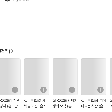
의 교재로 선택되어 있는 영어 원문을 수록함으로써 보다 더 홈즈에게 다가가
정 홈즈가 보여주는 긴장감 넘치는 활약에서 홈즈만의 명쾌한 추리 비법과 고품
편전집)
록홈즈51-창백
셜록홈즈52-세
셜록홈즈53-마지
셜록홈즈54-기어
 병사 (홈즈단편
박공의 집 (홈즈단
랭의 보석 (홈즈단
다니는 사람 (홈즈
집56)
편전집56)
편전집56)
단편전집56)