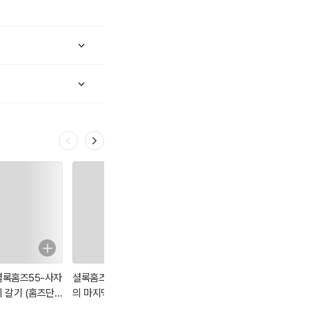
고자 하는 독자의 요구
격 트릭을 즐겨보자.
셜록홈즈55-사자
셜록홈즈56-홈즈
셜록홈즈49-저명
셜록홈즈48-프랜
의 갈기 (홈즈단편
의 마지막 인사
한 의뢰인 (홈즈단
시스 카팍스 여사
전집56)
(홈즈단편전집
편전집56)
의 실종 (홈즈단편