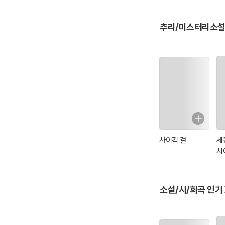
추리/미스터리소설
사이킥 걸
세
시
소설/시/희곡 인기