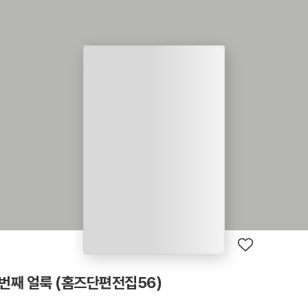
번째 얼룩 (홈즈단편전집56)