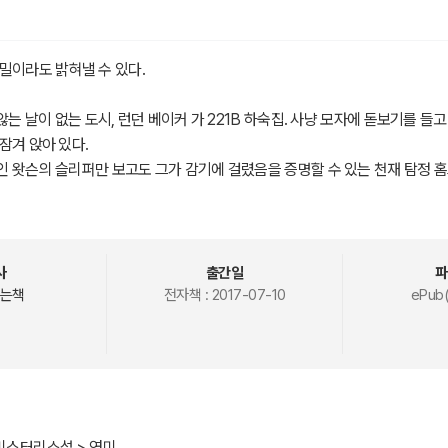
밀이라도 밝혀낼 수 있다.
않는 날이 없는 도시, 런던 베이커 가 221B 하숙집. 사냥 모자에 돋보기를 들
잠겨 앉아 있다.
 왓슨의 슬리퍼만 보고도 그가 감기에 걸렸음을 증명할 수 있는 천재 탐정 홈
과 추리로 해결할 수 있으며 세계의 비밀조차도 이성과 논리로 모두 벗겨낼 수
게. 가장 난해한 암호, 가장 복잡한 분석 과제를 던져주게. 나는 무미건조한 일
성이 없다는 이유로 또는 순수문학만이 진정한 문학이라고 생각하는 사회풍조
사
출간일
파
러나 이제 추리문학도 대중소설의 한 분야로 당당히 그 지위를 차지하면서 순
는책
전자책 :
2017-07-10
ePub(
을 어렵지 않게 만날 수 있게 되었다.
학 작가들이 작품성을 인정받는 작품들을 내놓고 있지만 1887년에 등장해 1
의 대명사격으로 불변의 명성을 떨치고 있다. 추리소설 마니아가 아니더라도 
는 명작으로 세계인의 변함없는 사랑을 받고 있다.
 네 편의 장편을 제외한 56편의 단편을 초등학생부터 성인에 이르기까지 손
근으로 편역하여 홈즈의 활약을 즐길 수 있도록 했다.
/미스터리소설 > 영미