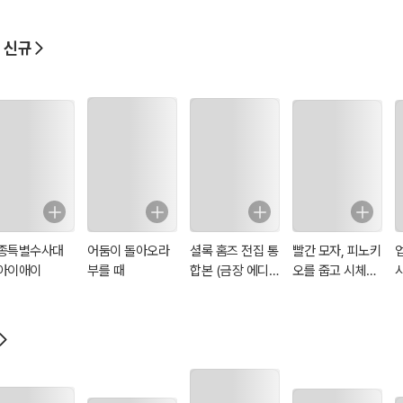
 신규
종특별수사대
어둠이 돌아오라
셜록 홈즈 전집 통
빨간 모자, 피노키
아이애이
부를 때
합본 (금장 에디
오를 줍고 시체를
션)
만났습니다