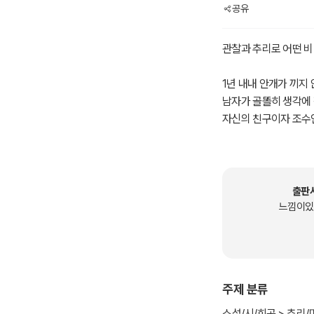
공유
관찰과 추리로 어떤 비
1년 내내 안개가 끼지 
남자가 골똘히 생각에 
자신의 친구이자 조수인
인 어떤 범죄라도 관찰
홈즈는 말한다.
“나에게 문제를 던져주
한때 추리소설은 작품
출판
리로 취급당했다. 그
느낌이있
기법을 사용하는 작품들
오늘날 수많은 장르 문
도 셜록 홈즈는 명탐정
할 것 없이 함께 즐기
주제 분류
이러한 흐름에 발맞추어
로운 감각과 새로운 접
소설/시/희곡 > 추리