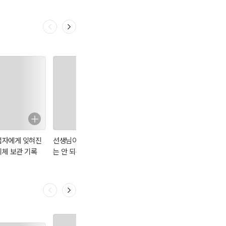
56)
전집56)
업자에게 잊혀진
선생님이 알아서
살인마에게 바치
옛날 옛적 어느 마
시체 보관 기록
는 안 되는 학교
는 청소지침서
을에 역시 시체가
폭력 일기
있었습니다