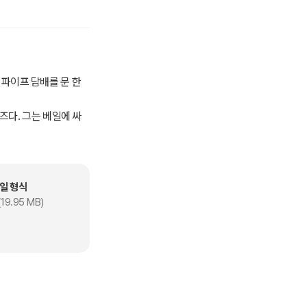
고 파이프 담배를 문 한
즈다. 그는 베일에 싸
 있다고 말한다.
상을 혐오하네.”
에 밀려 저급한 읽을거
일 형식
수문학에도 추리소설적
19.95 MB)
00년이 지난 오늘날에
홈즈는 어른 아이 구분
쉽게 읽을 수 있도록 새