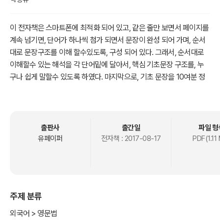
이 전자책은 스마트폰에 최적화 되어 있고, 같은 줄만 보면서 페이지를
계속 넘기면, 단어가 하나씩 첨가 되면서 문장이 완성 되어 가며, 순서
대로 문장구조를 이해 할수있도록, 구성 되어 있다. 그래서, 순서대로
이해할수 있는 해석을 각 단어밑에 달아서, 핵심 기초문장 구조를, 누
구나 쉽게 말할수 있도록 하였다. 마지막으로, 기초 문장을 10여분 정
도의 분량으로 간단하고 만들었다. I――――――will――――――
start.――――――→ I―――――― will―――――― start. 나
는――――시작―――――할것이다―――――→나는 ―――
할생각이다―――시작하는것을 Will――――――you―――――
출판사
출간일
파일 형
―start?――――――→ Will―――――― you―――――― s
유페이퍼
전자책 :
2017-08-17
PDF(1.11
tart? 너는―――――――시작할 것이냐?―――――――→할생
각이냐 ――――너는?――――시작하는것을 I ―――――― will
―――――― not――――――start.――――――→ I ―――
――― will ―――――not―――――― start. 나는 ――――시
주제 분류
작 ――――― 안할것이다―――――――――――→ 나는――
――할생각이 ―――아니다――――시작하는것을 I―――――
외국어 > 영문법