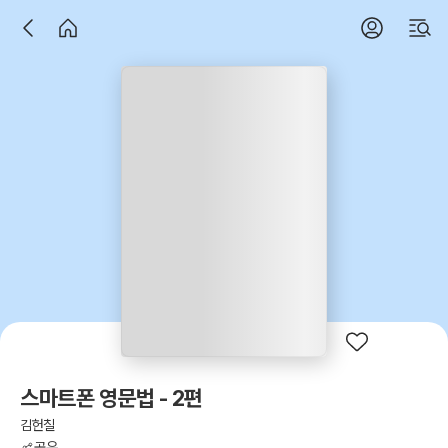
스마트폰 영문법 - 2편
김헌칠
공유