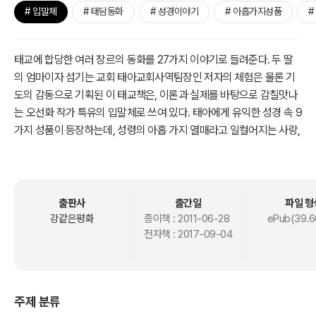
# 입말체
# 태담동화
# 성경이야기
# 아홉가지성품
#
태교에 합당한 여러 장르의 동화를 27가지 이야기로 들려준다. 두 딸
의 엄마이자 섬기는 교회 태아교회사역팀장인 저자의 체험은 물론 기
도의 감동으로 기획된 이 태교책은, 이론과 실제를 바탕으로 감칠맛나
는 오선화 작가 특유의 입말체로 쓰여 있다. 태아에게 유익한 성경 속 9
가지 성품이 등장하는데, 성령의 아홉 가지 열매라고 일컬어지는 사랑,
희락, 화평, 오래참음, 자비, 양선, 충성, 온유, 절제가 그것이다.
아기에게 읽어 줄 동화가 지루하다면 태교에 유익할 리 없다. 이 책은
‘매우 재미있는 태교동화’라는 기획 의도를 끝까지 잃지 않았다. 한 번
출판사
출간일
파일 형
에 읽어주기 적당한 분량으로, 챕터 당 각각 다른 구성을 선보인다. 이
강같은평화
종이책 :
2011-06-28
ePub(39.6
전자책 :
2017-09-04
야기의 시작 부분에 아기에게 사랑을 고백하는 ‘태담’이 등장한다. 사
랑의 표현을 담아 아기를 부르고 성품에 대한 말을 건넨다. 또, 이야기
한 편이 끝날 때마다 ‘아기를 위한 성품 태교 기도’가 등장한다. 짧고 쉬
운 성품 태교 기도는 읽는 것만으로 아기를 위한 기도가 될 것이다.
주제 분류