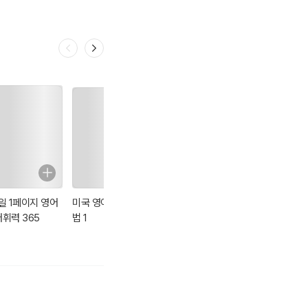
1일 1페이지 영어
미국 영어 회화 문
1일 1페이지 영어
버전업! 굿모닝 독
어휘력 365
법 1
어원 365
학 일본어 첫걸음