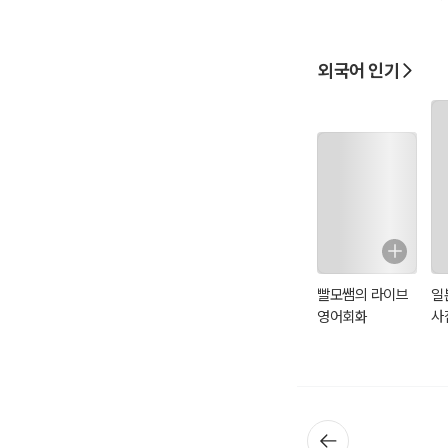
외국어 인기
빨모쌤의 라이브
일
영어회화
사