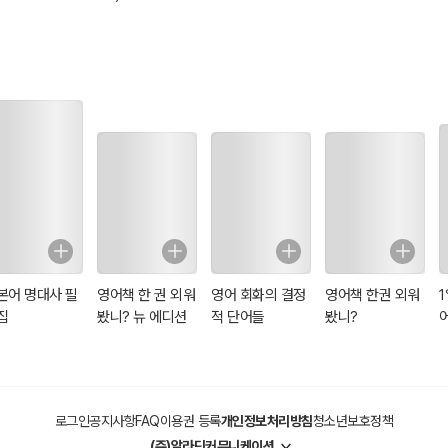
본어 명대사 필
영어책 한 권 외워
영어 회화의 결정
영어책 한권 외워
집
봤니? 뉴 에디션
적 단어들
봤니?
로그인
공지사항
FAQ
이용권 등록
개인정보처리방침
청소년보호정책
(주)알라딘커뮤니케이션