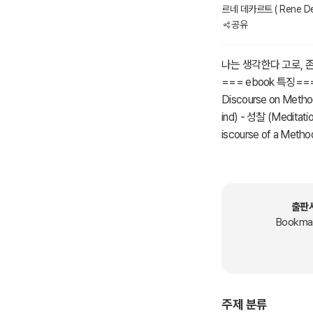
르네 데카르트 ( Rene De
공유
나는 생각한다 고로, 존
=== ebook 특징==
Discourse on Metho
ind) - 성찰 (Medit
iscourse of a Met
오디오북 (일부 콘텐츠 음
발음 듣기 5. 방법론(
편> 모음집 (오디오북
는 합리론의 대표주자이며
출판
사상의 '자율적이고 합
Bookma
쉬 콜레즈(Collège 
626년부터 2년 동안
그는 다시 저술 활동에 
기상학, 기하학의 세 
주제 분류
학을 체계적으로 정리하