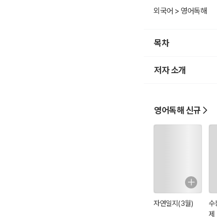
보헤미아의 왕 프리드리
외국어 > 영어독해
판된 그의 마지막 책, 《정
을 떠났다. <오디오북 eb
목차
고 있습니다. 2) 작품
에 옮겨서 사용(단, 모
저자 소개
하실 수 있습니다. # 구
시 버퍼링 발생할 수 있
환경이 아니면 실시간 
영어독해 신규
자연일지(3월)
수
제