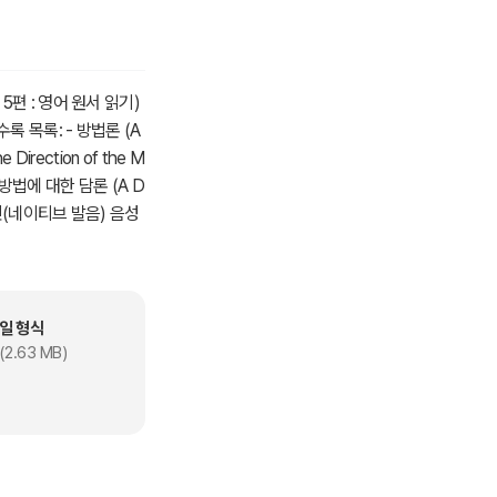
편 : 영어 원서 읽기)
수록 목록: - 방법론 (A
 Direction of the M
는 방법에 대한 담론 (A D
어 원어민(네이티브 발음) 음성
서 읽기 + 현지 원어민
> .<안데르센 동화 18
의 창시자로 불린다. 그
rgo sum)’는 계몽
일 형식
회가 운영하는 라 플레
(2.63 MB)
의 교육을 받게 된다. 1
 말, 네덜란드로 돌아온
 《방법서설》에 굴절광학,
 1644년 자신의 철
생각을 전하곤 했는데,