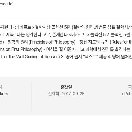
scarte)
재한다 <데카르트> 철학사상 콜렉션 5편 (철학의 원리.방법론.성찰 철학사상 5
= 1. 제목 : 나는 생각한다 고로, 존재한다 <데카르트> 콜렉션 5 2. 콜렉션 5편 
d) - 철학의 원리(Principles of Philosophy) - 정신 지도의 규칙 (Rules for the
ations on First Philosophy) - 이성을 잘 이끌어 내고 과학에서 진리를 발견하
hod for the Well Guiding of Reason) 3. 영어 원서 "텍스트" 제공 4. 영
성 제공 제외) * Chapter 별 음성 듣기 다운로드 제공 * 1석 2조 효과 : 원
방법서설) "프랑스어"판 원서 수록 6. 추가 영어원서 수록: <그림형제 동화 62편
 포함) ========== 프랑스의 물리학자, 근대 철학의 아버지, 해석기하학
 본인의 대표 저서 《방법서설》에서 ‘나는 생각한다, 고로 존재한다.(Cogito e
사
출간일
파
리적인 주체'의 근본 원리를 처음으로 확립한 것으로 유명하다. 1606년 예수
kers
전자책 :
2017-09-28
ePub
la Flèche)에 입학하여 1614년까지 8년간에 걸쳐 철저한 중세식 그리고 인본주
 수학과 굴절광학을 연구하며 미완성 논문 <정신지도의 규칙>을 썼다. 1628년
몰두해 《세계론》(Traite du monde)을 프랑스어로 출판한다. 1637년에는
가지 부분을 덧붙여 익명을 출판했다가 후에 프랑스어로 《방법서설》을 완성한다.
여 라틴어로 《철학 원리》를 출판한다. 그 후 그는 여러 사람과 편지로 자기 