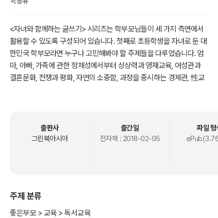
공유
<자녀와 함께하는 글쓰기> 시리즈는 학부모님들이 세 가지 측면에서
활용할 수 있도록 구성되어 있습니다. 첫째로 초등학생을 자녀로 둔 대
한민국 학부모라면 누구나 고민해봐야 할 주제들을 다루었습니다. 엄
마, 아빠, 가족에 관한 정체성에서부터 상상력과 영재교육, 여성관과
결혼문화, 전쟁과 평화, 자연의 소중함, 과정을 중시하는 경제관, 性교
육, 전통문화, 가족의 정체성 등 여러 가지 주제에 대해 곱씹어 볼 수 있
는 ‘생각의 여유’를 가져볼 수 있습니다. 둘째로 자녀의 글쓰기 교육 지
침으로 활용할 수 있습니다. 글쓰기는 자신의 생각을 논리적으로 표현
할 수 방법을 깨닫게 해줍니다. 또한 많은 글을 쓰면서 상상력을 풍부
출판사
출간일
파일 형
하게 확장시킬 수 있습니다. 이 책에서 소개하고 있는 아이들의 글은
그린북아시아
전자책 :
2018-02-05
ePub(3.7
수천 편의 글 속에서 골라낸 수작입니다. 잘 꾸며진 글이 아니라 아이
들이 생각과 마음이 솔직하고 재미있게 드러나 있는 글들이기 때문에
글쓰기 지침으로 삼아도 좋습니다. 셋째로 자녀와의 대화를 위한 토론
교육으로 활용할 수 있습니다. 초등학교 때부터 부모와 대화를 많이 하
주제 분류
는 아이가 청소년이 되어서도 부모와 대화를 잘 할 수 있습니다. 마찬
가지로 자녀와 대화를 많이 하는 부모가 결국 자녀와 진솔한 커뮤니케
좋은부모 > 교육 > 독서교육