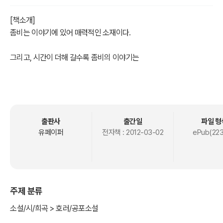
[책소개]
좀비는 이야기에 있어 매력적인 소재이다.
그리고, 시간이 더해 갈수록 좀비의 이야기는
다양한 설정과 탄탄한 구성을 가지고 진화해 간다.
다양한 연령층에 수많은 매니아들이 존재할 정도로
출판사
출간일
파일 형
유페이퍼
전자책 :
2012-03-02
ePub(223
좀비에 관한 이야기는 사람들에게 흥미로움을 유발한다.
하지만, 좀비이야기의 가장 큰 매력은 좀비가 아니다.
주제 분류
좀비가 활보하는 세상에서 살아남기 위해 움직이는
소설/시/희곡 > 호러/공포소설