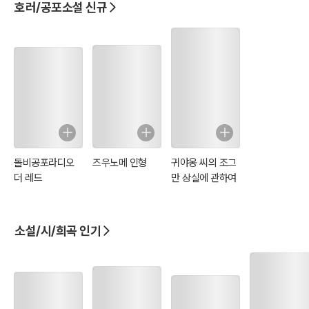
호러/공포소설 신규
돌비공포라디오
즈우노메 인형
귀야옹 씨의 조그
더 레드
만 상실에 관하여
소설/시/희곡 인기