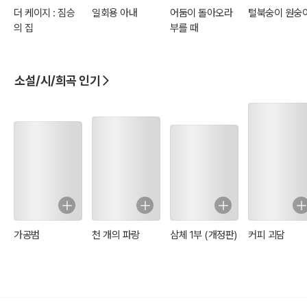
더 케이지 : 짐승
일회용 아내
어둠이 돌아오라
털북숭이 원숭
의 집
부를 때
소설/시/희곡 인기
가공범
천 개의 파랑
삼체 1부 (개정판)
커피 괴담