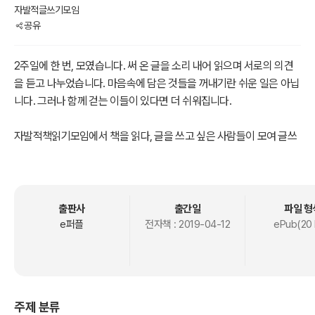
자발적글쓰기모임
공유
2주일에 한 번, 모였습니다. 써 온 글을 소리 내어 읽으며 서로의 의견
을 듣고 나누었습니다. 마음속에 담은 것들을 꺼내기란 쉬운 일은 아닙
니다. 그러나 함께 걷는 이들이 있다면 더 쉬워집니다.
자발적책읽기모임에서 책을 읽다, 글을 쓰고 싶은 사람들이 모여 글쓰
기 모임을 만들었습니다. 모여서 글을 쓰고 함께 읽었습니다. 이 작은
책은 이렇게 모인 사람들이 만들어낸 작은 마음입니다.
부족한 글인지는 모르겠으나, 솔직하게, 진심을 담아서 썼습니다. 글로
출판사
출간일
파일 형
그려낸 마음을 함께 읽고 함께 즐겼으면 좋겠습니다. 다시, 쓰고 읽고
e퍼플
전자책 :
2019-04-12
ePub(20
마음을 나누고 싶습니다.
2019.3.12.
주제 분류