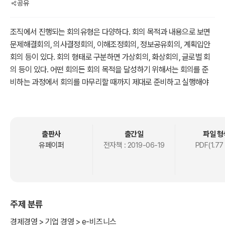
공유
조직에서 진행되는 회의유형은 다양하다. 회의 목적과 내용으로 보면
문제해결회의, 의사결정회의, 이해조정회의, 정보공유회의, 계획입안
회의 등이 있다. 회의 형태로 구분하면 가상회의, 화상회의, 글로벌 회
의 등이 있다. 어떤 회의든 회의 목적을 달성하기 위해서는 회의를 준
비하는 과정에서 회의를 마무리할 때까지 제대로 준비하고 실행해야
한다. 조직의 리더, 관리자 혹은 경험이 있는 조직구성원들은 다양한
회의를 준비하고 진행(사회)을 해야 할 경우도 빈번하게 발생한다. 이
번 시리즈에서는 다양한 회의를 성공시키는 방법, 지식, 기술을 정리하
였다. 특히 사회를 볼 경우에는 반드시 읽고 활용하면 큰 도움이 될 것
출판사
출간일
파일 형
이다.
유페이퍼
전자책 :
2019-06-19
PDF(1.77
주제 분류
경제경영 > 기업 경영 > e-비즈니스