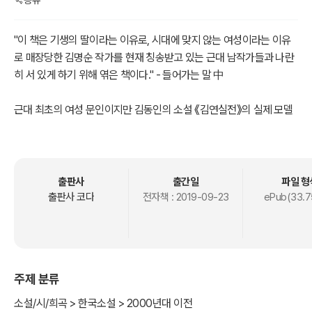
"이 책은 기생의 딸이라는 이유로, 시대에 맞지 않는 여성이라는 이유
로 매장당한 김명순 작가를 현재 칭송받고 있는 근대 남작가들과 나란
히 서 있게 하기 위해 엮은 책이다." - 들어가는 말 中
근대 최초의 여성 문인이지만 김동인의 소설 《김연실전》의 실제 모델
로 알려져 공개적으로 비난받고 매장 당한 인물, 김명순. 그의 재능과
삶과 비극은 남작가의 '뮤즈'라는 포장지에 싸인 채 그대로 잊혀졌다.
그러나 여성 작가와 여성서사가 주목받는 지금 예술가, 기자, 번역가,
작가라는 본래의 '김명순'을 돌려주자.
출판사
출간일
파일 형
출판사 코다
전자책 :
2019-09-23
ePub(33.7
주제 분류
소설/시/희곡 > 한국소설 > 2000년대 이전