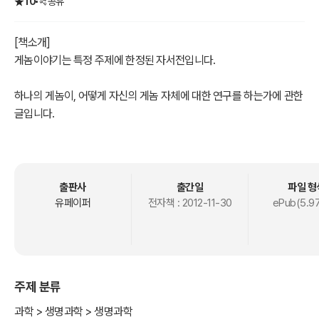
10
공유
[책소개]
게놈이야기는 특정 주제에 한정된 자서전입니다.
하나의 게놈이, 어떻게 자신의 게놈 자체에 대한 연구를 하는가에 관한
글입니다.
게놈이 무엇인지를 개인적인 여정을 통해 알수있는 입문서로써 인간
본질을 게놈으로 보는
철학 입문이기도 합니다.
출판사
출간일
파일 형
유페이퍼
전자책 :
2012-11-30
ePub(5.9
이 책의 저자 박종화 박사는 최초의 한국인 게놈 프로젝트에 참여했던
사람들 중의
한 사람으로, 저자가 한국인 게놈 분석에까지 참여하게 되는 여정이 이
책에 담겨있습니다.
주제 분류
독자들은 이 개인 여정을 읽음으로 해서, “생정보학” (bioinformatics)
과
과학 > 생명과학 > 생명과학