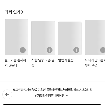
MRC센터에서 본격적으로 노화현상의 정보처리적 해석을 시작했으
과학 인기
나, 2003년 한국으로 돌아와 현재는 테라젠(주)의 게놈사업부를 운영
하고있고 동시에 게놈재단(재)의 대표이사를 하고 있다.
관심사는 항노화연구이며, 암정복이 단기적인 목표이다.
물고기는 존재하
착한 염증 나쁜 염
떨림과 울림
드디어 만나는 
지 않는다
증
부학 수업
로그인
공지사항
FAQ
이용권 등록
개인정보처리방침
청소년보호정책
(주)알라딘커뮤니케이션