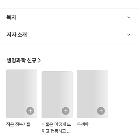
“게놈학” (Genomics: 유전체학) 이라고 불리는 학문이 어떤 것인지
피상적으로나마 알 수
목차
있습니다.
저자 소개
[저자소개]
저자는 부산에서 태어났다. 동물과 자연에 대한 관심이, 생명과학을 전
공하게 만들었다.
생명과학 신규
생로병사의 근본 문제가 정보처리, 특히 게놈기반 정보처리에 기인한
다고 생각하고, 의학, 자연과학, 약학을 동시에 할수 있는 수의학을 전
공하려 했으나 진로를 바꾸어 영국 애버딘 대학 동물학과에 입학하여
생화학 학위를 땄다.
1994년에는 영국 케임브리지의 MRC 센터에서, 생정보학(bioinform
atics)으로 박사학위를 공부하였다.
그 후 노화와 암정복의 핵심기술이라고 생각되었던 DNA칩 분석을 위
작은 정복자들
식물은 어떻게 느
우생학
해서, 보스톤의 하바드의대에서 연구원으로 일하였고, 2001년에는 영
끼고 행동하고 기
국 MRC센터의 그룹리더가 되었다.
억하는가