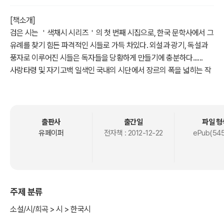
[책소개]
검은 시는 ＇색채시 시리즈＇의 첫 번째 시집으로, 한국 문학사에서 그
유례를 찾기 힘든 파격적인 시들로 가득 차있다. 외설과 광기, 독설과
풍자로 이루어진 시들은 독자들을 당황하게 만들기에 충분하다......
사랑타령 및 자기고백 일색인 국내의 시단에서 장르의 폭을 넓히는 작
품의 등장은 그 자체로 환영할 일이다. 시인은 사회문제를 시로 형상화
함으로써, 우리 시문학이 잊고 있던 문학의 사회적 책임을 일깨운
다........
꽃은 생식기일 뿐이라고 말하는 그의 시들에서는 피 냄새가 풍긴다. 욕
출판사
출간일
파일 형
으로 시를 쓴다는 것은 아름다워야 할 시문학에서는 상상조차 할 수 없
유페이퍼
전자책 :
2012-12-22
ePub(545
는 일로서, 세계 시문학에서도 그 유례를 찾아보기 힘들 것이다. 기존
의 시들에 식상한 독자라면, 이 독특한 시집을 통해 색다를 시세계를
경험해 보는 것도 좋을 것이다......
- 보도자료 중에서...........
주제 분류
* 본 시집은 종이책으로 출간된 검은 시에서 105편을 가려 뽑은 발췌
소설/시/희곡 > 시 > 한국시
본입니다. 전체 시를 보시려면 ＇검은 시＇를 검색하시기 바랍니다. 종