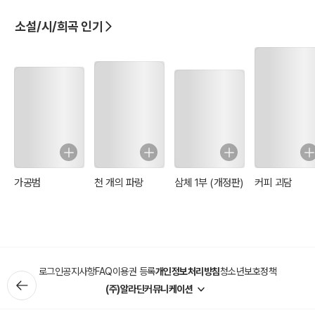
소설/시/희곡 인기
- 검은 비 중에서..........
일어나라고
일어나라고
약속한 그 시간이 되었다고.....
하지만 나는 일어날 수가 없다.
일어날 수가 없다.
가공범
천 개의 파랑
삼체 1부 (개정판)
커피 괴담
그래서 너를 재운다......
- 자명종
[저자소개]
로그인
공지사항
FAQ
이용권 등록
개인정보처리방침
청소년보호정책
특이하게 아라비아 숫자로 된 필명을 쓰는 210은 시인이자 소설가이
(주)알라딘커뮤니케이션
며 사상가로, 종이책과 전자책을 꾸준히 출간하고 있다. ＇색채시 시리
즈＇로는 검은 시와 하얀 시를 출간했으며, 붉은 시, 파란 시, 노란 시