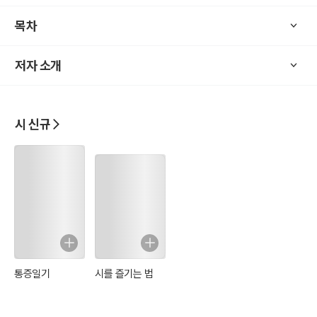
이책에는 각 시에 대한 해설과 주석이 나옵니다....
목차
저자 소개
검은 비가 쏟아진다.
세상은 검게 젖는다.
땅에서 하늘로 -
새들이 떨어져 꽂힌다.
시 신규
검은 비가 쏟아진다.
무지개를 거부하는 검은 비가.
풀줄기는 숨이 막혀 몸부림치며
검은 강이 열차처럼 계곡을 폭주한다.
갈라지는 댐 아래서 도시는 떨고 있다.
바람만이 내달리는 텅 빈 도로.
달아날 수 없는 가로수의 울부짖음.
빌딩들은 묵묵히 흐느낀다.
통증일기
시를 즐기는 법
마스카라가 검게 번진 창녀처럼
창문마다 시커먼 구정물을 흘리면서.
배수구 위로 부글대는 검은 혈액.......