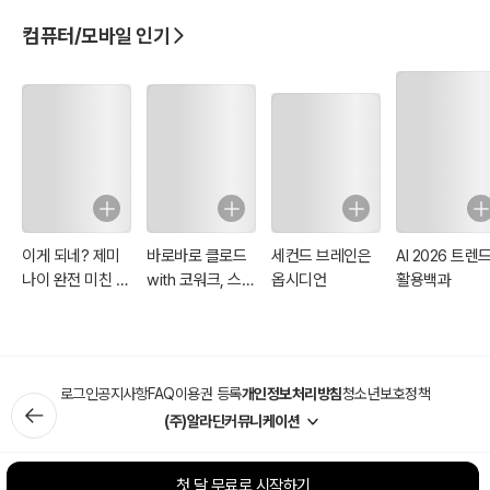
컴퓨터/모바일 인기
이게 되네? 제미
바로바로 클로드
세컨드 브레인은
AI 2026 트렌
나이 완전 미친 활
with 코워크, 스
옵시디언
활용백과
용법 81제
킬, 클로드 코드,
디자인
로그인
공지사항
FAQ
이용권 등록
개인정보처리방침
청소년보호정책
(주)알라딘커뮤니케이션
첫 달 무료로 시작하기