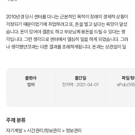
2010년경 당시 센터를 다니는 근본적인 목적이 장래의 경제적 상황이
걱정되기 때문이었기에 취업하려고 또, 돈을 벌고 싶다는 욕망이 앞섰
습니다. 돈이 있어야 결혼도 하고 부모님께 용돈을 드릴 수 있다는 생
각입니다. 그런 생각으로 센터에서 열심히 일을 하게 되었습니다. 그러
나 생각했던것과는 다른 결과를 초래하게됩니다. 돈과는 상관없이 일
을하지만 회원들과의 대인관계 속에서 즐거움을 나누고 일상생활에서
부딪히는 사건이나 느낌들에서 매일 무엇을 발견하듯이 삶을 깨닫는
기분이 들고 그런 생활을 계속 반복하니 어느새 저의 정신상태가 알게
모르게 아니 하루하루가 다르게 좋아지는 것을 발견하게 됩니다.
출판사
출간일
파일 형
별찌
전자책 :
2021-04-01
ePub(165
주제 분류
자기계발 > 시간관리/정보관리 > 정보관리