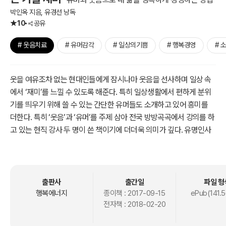
박인옥 지음, 유경선 낭독
10
공유
# 웃음치료
# 유머감각
# 일상의기쁨
# 행복경영
# 
웃을 여유조차 없는 현대인들에게 잠시나마 웃음을 선사하며 일상 속
에서 ‘재미’를 느낄 수 있도록 해준다. 특히 일상생활에서 편하게 분위
기를 띄우기 위해 쓸 수 있는 간단한 유머들도 소개하고 있어 흥미를
더한다. 특히 ‘웃음’과 ‘유머’를 주제 삼아 전국 방방곡곡에서 강의를 하
고 있는 현직 강사 두 명이 쓴 책이기에 더더욱 의미가 깊다. 유명인사
들은 모두 ‘유머’를 자유자재로 사용했다는 점을 소개하고, 그 유머에
는 어떤 힘이 있는지, 또 리더의 유머가 어떤 힘을 발휘할 수 있는지까
지도 상세하게 설명하고 있다.
출판사
출간일
파일 형
특히 이 책에서 강조하는 것은 유머와 웃음이 단순히 한 순간의 흥밋거
행복에너지
종이책 :
2017-09-15
ePub(141.
전자책 :
2018-02-20
리로 떠올랐다가 잊히는 게 아니라는 점이다. 타인과의 진정한 소통에
있어 가장 핵심이 되는 키워드가 바로 유머와 웃음을 통한 ‘재미’에 있