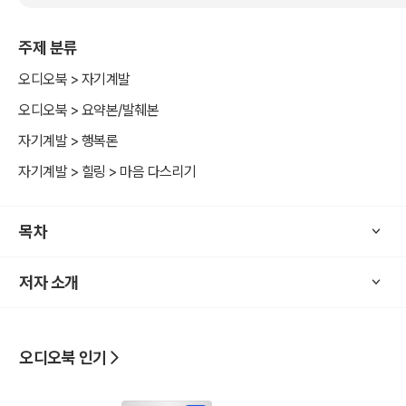
음을 말하고 있다. 남과 소통하는 것이 익숙하지 못해서 상처를 줄 수
있는 말과 말투, 부정적인 표현들을 가진 사람들은 이 책을 통하여 긍
주제 분류
정적인 마인드와 웃음을 얻어낼 수 있다. 유머와 웃음을 통해 스트레스
를 잊고 행복에 조금 더 가까이 다가가는 것이다.
오디오북 > 자기계발
오디오북 > 요약본/발췌본
자기계발 > 행복론
자기계발 > 힐링 > 마음 다스리기
목차
저자 소개
오디오북 인기