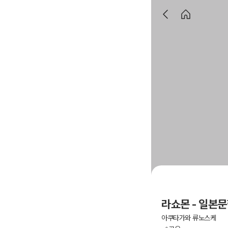
라쇼몬 - 일본
아쿠타가와 류노스케