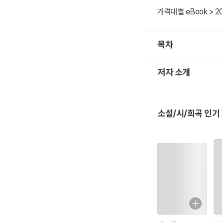
(1892 ~ 1927) 소설
가격대별 eBook > 2
1913년 동경제국대학
동인지 <신사조(新思潮
목차
'나쓰메 소세키' 문하
저자 소개
오늘날 아쿠타가와 류
대표 단편소설 작품은 《
소설/시/희곡 인기
두 명의 누나 중 한 
'막연한 불안'으로 19
로 신인 작가의 등용문