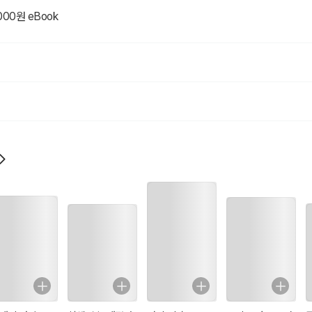
가.
000원 eBook
 영문과 입학
)> 기쿠치 간·구메 마사오(久米正雄) 등과 함께 간행.
생으로 들어가 문단 진출.
노스케의 걸작으로 알려진 작품 또한 대부분 단편소설이다.
라쇼몽」(羅生門)》,《참마죽》, 《덤불 속》, 《지옥변》등이 있다.
명이 6세에 요절하여 충격으로 어머니는 정신장애를 겪었다. 그로 인한 외가의 
27년 7월 24일 새벽 '서방의 사람' 유고집을 남기고 자살했다. <아쿠타가와 
이다.