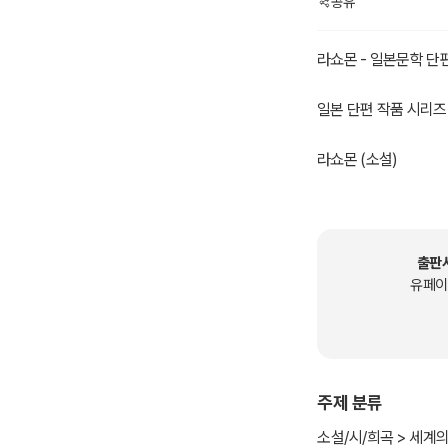
공유
라쇼몬 - 일본문학 단
일본 단편 작품 시리즈
라쇼몬 (소설)
- 아쿠타가와 류노스케가
라쇼몬(羅生門, らしょ
리키는 말이다.
출판
일본 헤이안 시대, 헤
유페이
특히
라쇼몽 (1950년 영화
<베네치아 국제 영화제
주제 분류
아쿠타가와 류노스케
소설/시/희곡 > 세계의