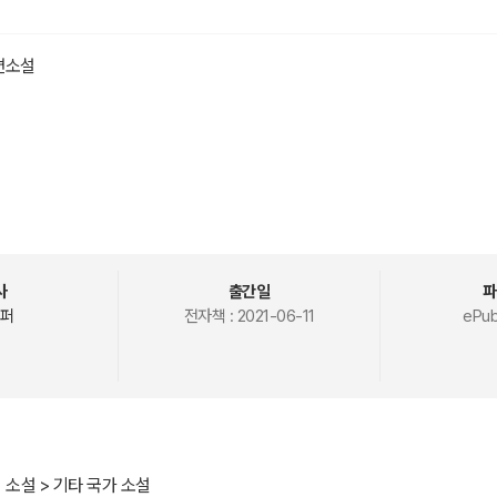
편소설
 1915년에 쓴 단편 소설.
うもん)은 일본식 발음 표기로서 한국식 발음 표기로는 "라생문" 또는 "나생문
사
출간일
파
이안쿄(平安京)에 있는 커다란 문이다.
퍼
전자책 :
2021-06-11
ePub
) ' 구로사와 아키라' 감독 영화는
> 최고 영예인 황금사자상 수상작이기도 하다.
 소설 > 기타 국가 소설