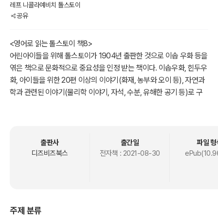
레프 니콜라예비치 톨스토이
공유
<영어로 읽는 톨스토이 책8>
어린아이들을 위해 톨스토이가 1904년 출판한 것으로 이솝 우화 등을
엮은 책으로 문화적으로 중요성을 인정 받는 책이다. 이솝우화, 힌두우
화, 아이들을 위한 20편 이상의 이야기(화재, 농부와 오이 등), 자연과
학과 관련된 이야기(물리학 이야기, 자석, 수분, 유해한 공기 등)로 구
성되어 있다.
출판사
출간일
파일 형
디즈비즈북스
전자책 :
2021-08-30
ePub(10.9
주제 분류