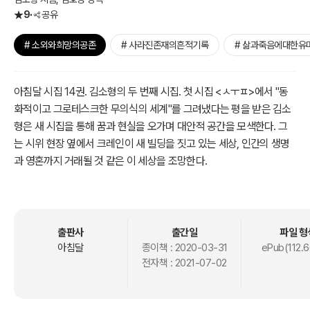
9
공유
# 소외와희망의공존
# 사라진존재의흔적기록
# 삶과죽음에대한유
아침달 시집 14권. 김소형의 두 번째 시집. 첫 시집 <ㅅㅜㅍ>에서 "동
화적이고 그로테스크한 무의식의 세계"를 그려냈다는 평을 받은 김소
형은 새 시집을 통해 꿈과 현실을 오가며 대안적 공간을 모색한다. 그
는 시위 현장 옆에서 크레인이 새 빌딩을 짓고 있는 세상, 인간의 생명
과 영혼까지 거래될 것 같은 이 세상을 조망한다.
"이 시대는 나에게 할 말 없"냐며 원망하는 그의 목소리는 그러나 아직
이 시대에 남아 있는 순수와 마주하며 신비를 얻는다. 고작 영화관에
갈 뿐이지만 "오늘은 좋은 곳에 갈 거"라고 희망차게 말하는 아이들을
출판사
출간일
파일 형
통해, 출퇴근길 가방에서 굴러다니던 빵 한 조각의 발견을 통해 그는
아침달
종이책 :
2020-03-31
ePub(112.
전자책 :
2021-07-02
여기 아닌 더 좋은 곳을, 더 나은 미래를 상상한다. "우리는 달라졌다는
것을 뚜렷하게 알면서."