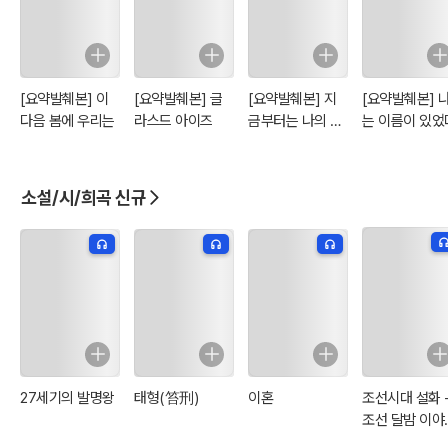
[요약발췌본] 이
[요약발췌본] 글
[요약발췌본] 지
[요약발췌본] 
다음 봄에 우리는
라스드 아이즈
금부터는 나의 입
는 이름이 있었
장
소설/시/희곡 신규
27세기의 발명왕
태형(笞刑)
이혼
조선시대 설화 
조선 달밤 이야
터 10