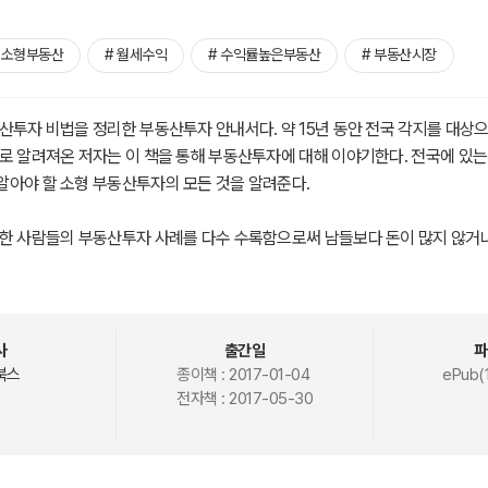
 소형부동산
# 월세수익
# 수익률높은부동산
# 부동산시장
산투자 비법을 정리한 부동산투자 안내서다. 약 15년 동안 전국 각지를 대상
로 알려져온 저자는 이 책을 통해 부동산투자에 대해 이야기한다. 전국에 있는
알아야 할 소형 부동산투자의 모든 것을 알려준다.
범한 사람들의 부동산투자 사례를 다수 수록함으로써 남들보다 돈이 많지 않거
 부동산으로 월세를 받을 수 있다는 사실을 보여준다. 또한 많고 많은 부동산투
 선택해야 하는지 그 이유를 현재 우리나라 부동산시장과 글로벌 경제상황을 통
가구의 증가와 전셋값 폭등, 그리고 중·대형 부동산투자에 비해 상대적으로 초기
사
출간일
파
 소형 부동산에 투자해야 한다고 역설한다. 더불어 여러 가지 이유로 마음속
북스
종이책 :
2017-01-04
ePub(
전자책 :
2017-05-30
하는 것이 중요하다고 조언한다. 지금부터 이 책을 통해 은퇴 후에도 꼬박꼬
을 배워보자.