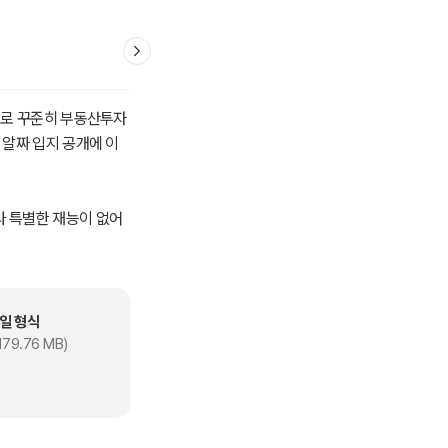
으로 꾸준히 부동산투자
 알짜 입지 공개에 이
나 특별한 재능이 없어
자 방법 중에 왜 하필
해 알려주고 있다.
 자본금의 부담이 적은
일 형식
으로만 다짐하고 가만히
179.76 MB)
박 월급을 받을 수 있는