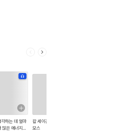
생각하는 데 얼마
칼 세이건의 코스
클로드 코드와 멀
워런 버핏 바이블
나 많은 에너지가
모스
티 에이전트로 내
완결판
필요할까?
일상을 모두 자동