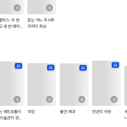
플릭스: 두 번
듣는 어느 주식투
고 세 번 태어난
자자의 회상
사
는 메트로폴리
희망
불안 세대
천년의 사랑
 미술관의 경비
입니다