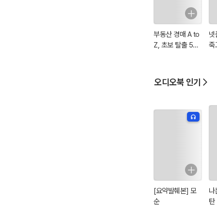
부동산 경매 A to
넷
Z, 초보 탈출 5가
죽
지 핵심 전략
회
오디오북 인기
[요약발췌본] 모
나
순
탄
원