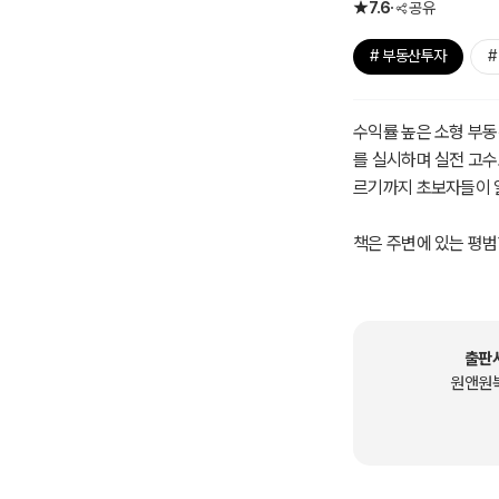
7.6
공유
# 부동산투자
#
수익률 높은 소형 부동
를 실시하며 실전 고수
르기까지 초보자들이 
책은 주변에 있는 평
도 충분히 수익률 높은
월세와 소형 부동산을
저자는 현재 1~2인 
출판
점 등을 이유로 월세와
원앤원
있기보다는 몸으로 실천
소형 부동산투자 비법