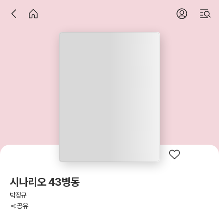
시나리오 43병동
박장규
공유