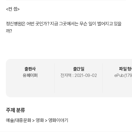
<컨 셉>
정신병원은 어떤 곳인가? 지금 그곳에서는 무슨 일이 벌어지고 있을
까?
<기획의도>
우리나라의 영화들이 다양한 소재와 다양한 스토리들로 많은 관객들
출판사
출간일
파일 형
을 불러 모으고 있다. 하지만 아직까지 정식으로 정신병원을 소재로 한
유페이퍼
전자책 :
2021-09-02
ePub(179
영화는 보지 못했다. 그렇다면 정신병원은 어떤 곳인가? 그리고 환자
들은 왜 병원에 입원을 하게 되었고, 지금 그곳에서는 무슨 일이 벌어
지고 있을까?
주제 분류
<줄 거 리>
예술/대중문화 > 영화 > 영화이야기