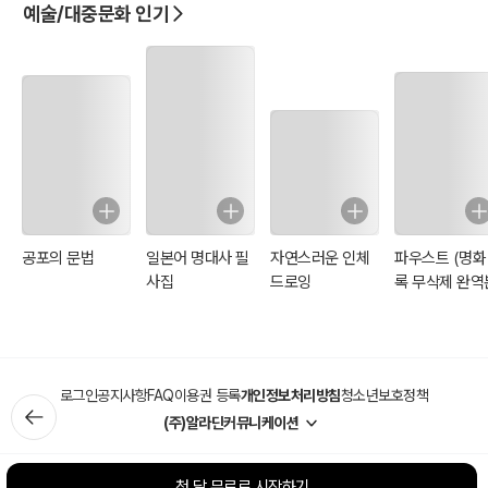
장을 알아봐주겠다고 한다. 주아는 그런 고박사가 한없이 고맙지만 한
예술/대중문화 인기
편으로 이해가 되지 않는다. 고박사가 왜 자신에게 이렇게 적극적으로
도움을 주려고 하는지 말이다. 이에 주아는 생각한다.
‘혹시 고박사님이 나를 사랑하는 것은 아닐까?’라고.
<등장인물>
주 아 / 36세, 20세, 23세
공포의 문법
일본어 명대사 필
자연스러운 인체
파우스트 (명화
고박사 / 45세, 정신병원 의사
사집
드로잉
록 무삭제 완역
현 호 / 15세, 어린 고박사
재 빈 / 36세, 20세, 주아의 남편
봉 운 / 26세, 주아의 대학 선배
경 준 / 40세, 사기꾼
로그인
공지사항
FAQ
이용권 등록
개인정보처리방침
청소년보호정책
모 친 / 60세, 주아의 모친
(주)알라딘커뮤니케이션
오 빠 / 39세, 주아의 오빠
박사모 / 38세, 고박사의 모친
첫 달 무료로 시작하기