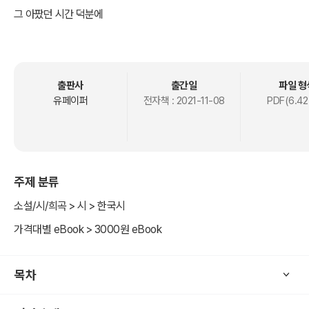
그 아팠던 시간 덕분에
대학교 4학년에 접했던 가족치료 수업은
신기했고 재미있었다.
그때부터
출판사
출간일
파일 형
상담과 심리에 대해 관심을 가지고
유페이퍼
전자책 :
2021-11-08
PDF(6.42
지금까지도 공부하고 있다.
상담을 한 지 29년이 흘렀다.
많은 내담자와 가족들을 만났고
주제 분류
그들과 함께 성장했다.
소설/시/희곡 > 시 > 한국시
찰나의 순간, 마음에 담은 생각들을
가격대별 eBook > 3000원 eBook
짧은 글로 담아낸 일상의 이야기이다.
목차