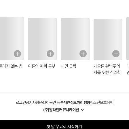
및 승인권자는 3회 출제되었습니다(★-2010, 2013, 2018).
정안전부장관 승인은 무전취식(無錢取食) 시도하는 정승대감으로 연상암기합
법 및 이율설정은 2회 출제되었습니다(★-2013, 2017).
록 발행 및 이율은 시ㆍ도의 조례로 정한다는 내용은 무전취식 이씨조선으로 
은 3회 출제되었습니다(★-2010, 2017, 2018).
0년까지의 범위는 무전취식 상심오열(傷心嗚咽)로 연상암기합니다.
는 4회 출제되었습니다(★-2013, 2016, 2017, 2018).
은 5년, 이자는 2년 암기내용은 무전취식 소상공인 오체투지(五體投地)로 
둘리지 않는 법
어른의 어휘 공부
내면 근력
게으른 완벽주의
와 관련하여 혼동우려가 있는 소멸시효에 있어서
자를 위한 심리학
지처분 청산금 소멸시효 5년은 구찌사장 환갑잔치 청소당번으로 연상암기합니
 청산금 소멸시효는 이전고시일의 다음 날부터 기산하여 5년은 주객전도 청
무자는 2회 출제되었습니다(★-2010, 2017).
로그인
공지사항
FAQ
이용권 등록
개인정보처리방침
청소년보호정책
한 내용은 ① 무전취식 구찌사장 형편없어 ② 무전취식 구찌사
(주)알라딘커뮤니케이션
첫 달 무료로 시작하기