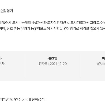
요 연상암기
 있어서 도시ㆍ군계획시설채권과 토지상환채권 및 도시개발채권 그리고 주
이며, 상호 혼동 우려가 농후하므로 암기사항을 연상암기로 정리할 필요가 있
년까지의 기출문제를 분석하였으며, 주요 암기사항을 26개로 정리하였습니다.
설채권
사
출간일
파
행자와 발행요건 및 상환기한을 대상으로 8회 출제되었습니다(★-2006, 2007
판사
전자책 :
2021-12-20
ePub
021).
는 경우 발행
업무용 토지 + 매수대금 3,000만원 초과 → 초과금액 지급하는 경우 발행
행한다는 내용이 주요 암기사항입니다.
사또에 부비트랩(booby trap) 삼고초려로 정리합니다.
취업/이민/연수 > 국내 진학/취업