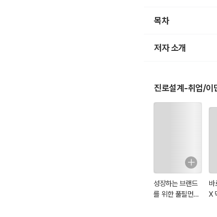
목차
1. 토지상환채권 발행자는
도시개발사업 시행자 
저자 소개
2. 토지상환채권 민간시
민간시행자 지급보증 
3. 토지상환채권 발행 
도시개발구역 지정권자
진로설계-취업/이
기합니다.
토지상환채권 승인권자인 도
4. 토지상환채권 발행규모
분양토지 또는 분양건
다.
5. 토지상환채권 발행이
이율은 발행자가 정하
6. 토지상환채권 대항요
성장하는 브랜드
바
구찌사장 상채기에 시
를 위한 풀필먼트
X
실무 백서
덱