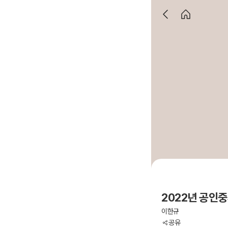
2022년 공인
이한규
공유