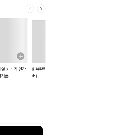
니다.
연상암기합니다.
연상암기합니다.
데일 카네기 인간
회복탄력성 (리커
손자병법
데일 카네기 자기
관계론
버)
관리론
다.
소당번 이고다녀로 연