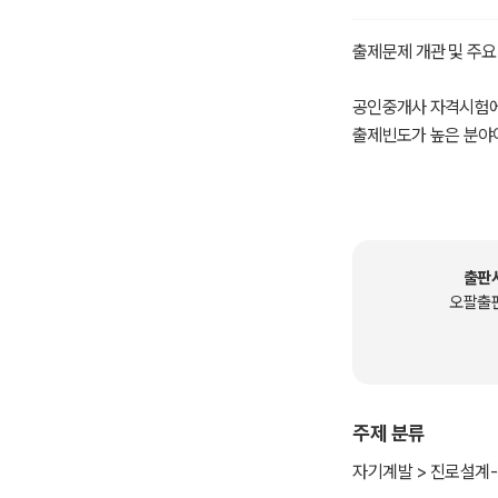
출제문제 개관 및 주
공인중개사 자격시험에
출제빈도가 높은 분야
2005년부터 2021
01. 도시ㆍ군계획시
출판
도시ㆍ군계획시설채권은 발
오팔출
2014, 2015, 2016, 2
① 토지 소유자가 원하
② 부재부동산 또는 비
③ 지방자치단체가 발
주제 분류
연상암기는 도굴업자 변
자기계발 > 진로설계-
02. 토지상환채권