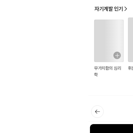
03. 도시개발채권
자기계발 인기
1. 도시개발채권 발행자 
시ㆍ도지사 발행, 행
2. 도시개발채권 발행방
무기명 발행, 전자등
3. 도시개발채권 상환기간
상환기간 5년부터 1
4. 도시개발채권 소멸시효
상환일부터 기산, 원금
무가치함의 심리
휘
도시개발채권 소멸시효
학
먼저 도시개발사업 환
다음으로 도시정비사업
상암기합니다.
5. 도시개발채권 매입의
매입의무자 관련 복잡