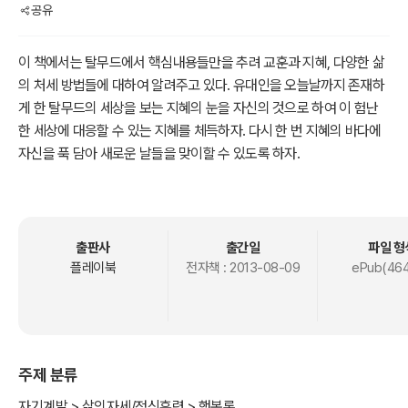
공유
이 책에서는 탈무드에서 핵심내용들만을 추려 교훈과 지혜, 다양한 삶
의 처세 방법들에 대하여 알려주고 있다. 유대인을 오늘날까지 존재하
게 한 탈무드의 세상을 보는 지혜의 눈을 자신의 것으로 하여 이 험난
한 세상에 대응할 수 있는 지혜를 체득하자. 다시 한 번 지혜의 바다에
자신을 푹 담아 새로운 날들을 맞이할 수 있도록 하자.
이 책은 탈무드의 다이제스트이지만 핵심 내용들을 다루고 있다. 그리
고 현대에 필요한 이야기들로 구성하여 한 편의 이야기라도 버릴 것이
없이 우리 정신의 피와 살이 될 것으로 생각된다.
출판사
출간일
파일 형
플레이북
전자책 :
2013-08-09
ePub(464
주제 분류
자기계발 > 삶의자세/정신훈련 > 행복론