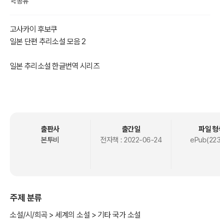
공유
고사카이 후보쿠
일본 단편 추리소설 모음 2
일본 추리소설 한글번역 시리즈
추리소설(推理小說)
또는 탐정소설(探偵小說)로 불리기도 하는데, 어느 사건을 발단으로
추리를 기조로 풀이와 의와의 해결이 본격 추리소설의 형태라고 할 수
있다. 범죄가 지닌 스릴, 서스펜스, 미스테리 등을 기본 틀로 한다.
출판사
출간일
파일 형
본투비
전자책 :
2022-06-24
ePub(223
1편. 보도방 살인사건
2편. 미망인 살인사건
3편. 바보의 복수
4편. 살충제 살인사건
주제 분류
5편. 라이벌 살인사건
6편. 새엄마 살인사건
소설/시/희곡 > 세계의 소설 > 기타 국가 소설