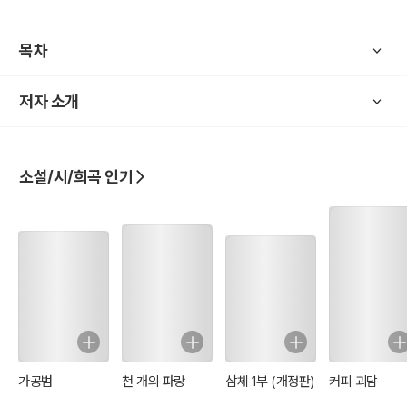
7편. 시체로 만든 촛불
목차
<본격 추리 소설>
일본의 추리 소설을 대표하는 장르이다. 단서만을 취득해서 논리적으
저자 소개
로 정리 조합할 수 있다면 해결편에서는 범인이 누구인지 어떻게 살해
를 했는지 트릭을 알 수 있다. 공정한 트릭의 의외성과 논리성, 그리고
탐정 캐릭터의 개성이 <본격>이라고 할 수 있다.
소설/시/희곡 인기
본격(本格)이라는 호칭을 최초로 사용한 인물은 '고가 사부로' 작가로
'순수하게 수수께끼를 푸는 재미'를 선사했다.
'스릴러나 과학소설도 전부 포함해서 공통된 추리라는 요소를 내세우
자'는 이유로 '추리소설' 제창하여 곧 사회에 받아들여졌다.
가공범
천 개의 파랑
삼체 1부 (개정판)
커피 괴담