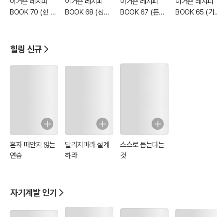
이거슨 레시피
이거슨 레시피
이거슨 레시피
이거슨 레시피
BOOK 70 (한 솥
BOOK 68 (상큼
BOOK 67 (든든
BOOK 65 (기
가득 안동찜닭)
한 삼색 과일청)
한 한끼 샌드위치)
보강 쌍화탕)
힐링 신규
혼자 떠안지 않는
달리지마라 설계
스스로 돕는다는
연습
하라
것
자기계발 인기