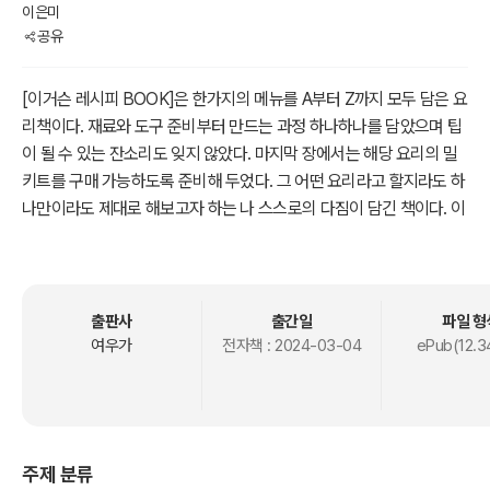
이은미
공유
[이거슨 레시피 BOOK]은 한가지의 메뉴를 A부터 Z까지 모두 담은 요
리책이다. 재료와 도구 준비부터 만드는 과정 하나하나를 담았으며 팁
이 될 수 있는 잔소리도 잊지 않았다. 마지막 장에서는 해당 요리의 밀
키트를 구매 가능하도록 준비해 두었다. 그 어떤 요리라고 할지라도 하
나만이라도 제대로 해보고자 하는 나 스스로의 다짐이 담긴 책이다. 이
책으로 당신도 요리 하나 정도는 자신감 넘치게 만들 수 있기를 바라
며...
출강문의 aini-enmei@hanmail.net
출판사
출간일
파일 형
여우가
전자책 :
2024-03-04
ePub(12.3
주제 분류