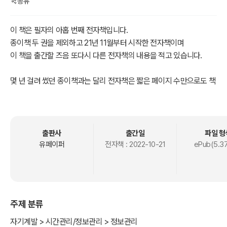
공유
이 책은 필자의 아홉 번째 전자책입니다.
종이책 두 권을 제외하고 21년 11월부터 시작한 전자책이며
이 책을 출간할 즈음 또다시 다른 전자책의 내용을 적고 있습니다.
몇 년 걸려 썼던 종이책과는 달리 전자책은 짧은 페이지 수만으로도 책
이 됩니다.
이 말은 처음 전자책을 만드는 사람에게도 문턱이 낮다는 뜻이기도 합
니다.
경험이 돈이 되는 시대에 여러분의 다양한 경험을 누군가에게 전자책
출판사
출간일
파일 형
으로 나눠준다면 그만큼 값진 일도 없을 것입니다.
유페이퍼
전자책 :
2022-10-21
ePub(5.3
전자책은 마음만 먹으면 종이책보다 출간이 쉽습니다. 초보자들도 어
렵지 않게 할 수 있는 좋은 도구입니다. 이 책을 통해 지금 바로, 가볍게
전자책을 만들어보세요.
주제 분류
자기계발 > 시간관리/정보관리 > 정보관리