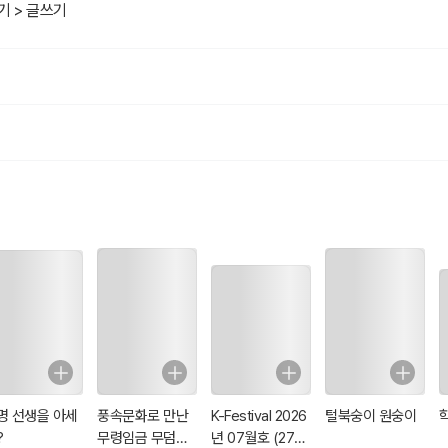
기 > 글쓰기
명 선생을 아세
풍속문화로 만난
K-Festival 2026
털북숭이 원숭이
?
무령임금 무덤의
년 07월호 (278