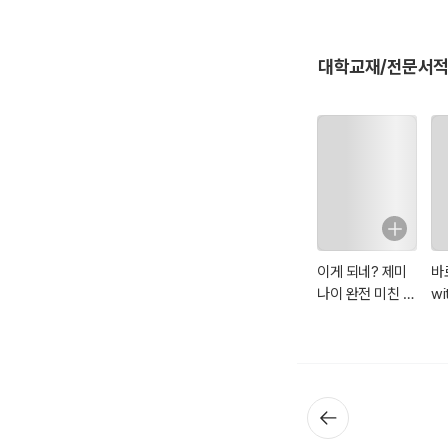
대학교재/전문서적
이게 되네? 제미
바
나이 완전 미친 활
wi
용법 81제
킬
디