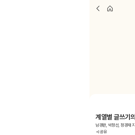
계열별 글쓰기의
남경완, 박정선, 정경재 
공유