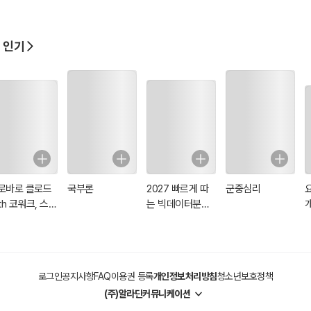
12가지 비밀
호)
 인기
로바로 클로드
국부론
2027 빠르게 따
군중심리
th 코워크, 스
는 빅데이터분석
개
, 클로드 코드,
기사 필기
A
자인
L
L
로그인
공지사항
FAQ
이용권 등록
개인정보처리방침
청소년보호정책
(주)알라딘커뮤니케이션