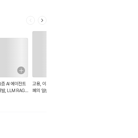
요즘 AI 에이전트
고용, 이자 및 화
플라톤 국가 (그리
사마천 사기 56
발, LLM RAG
폐의 일반이론
스어 원전 완역본)
DK MCP
angChain A2A
angGraph