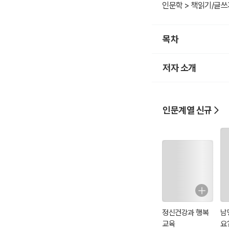
인문학 > 책읽기/글쓰
목차
저자 소개
인문계열 신규
정신건강과 행복
남
교육
요