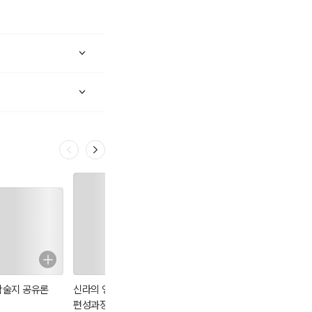
학술지 공유론
신라의 영역지배
한국고대사와 백
중국법제사연구
편성과정과 외위
제 고고학
(가족법)