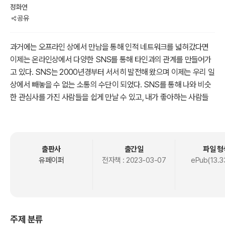
정화연
공유
과거에는 오프라인 상에서 만남을 통해 인적 네트워크를 넓혀갔다면
이제는 온라인상에서 다양한 SNS를 통해 타인과의 관계를 만들어가
고 있다. SNS는 2000년경부터 서서히 발전해 왔으며 이제는 우리 일
상에서 빼놓을 수 없는 소통의 수단이 되었다. SNS를 통해 나와 비슷
한 관심사를 가진 사람들을 쉽게 만날 수 있고, 내가 좋아하는 사람들
의 SNS를 팔로우하면서 그들의 삶을 엿볼 수 있기도 하다.
이 책은 SNS를 처음 시작하려는 사람들을 위해 집필하였다. 대학에서
SNS 콘텐츠 제작 교과목을 개설하고 수업을 하면서 “20대의 젊은 학
출판사
출간일
파일 형
생들은 나보다 SNS를 잘하겠지”라는 막연한 생각을 가지고 시작했으
유페이퍼
전자책 :
2023-03-07
ePub(13.3
나 의외로 SNS에 대한 지식이 많지 않음을 알게 되었다. SNS는 페이
스북, 인스타그램, 트위터, 카카오스토리, 유튜브 등 종류도 다양한데
그 중 어떤 SNS를 사용하든 나의 목적을 이룰 수 있는 수단으로 활용
할 수 있다면 더할 나위가 없을 것이다. 누군가에겐 나 자신을 브랜딩
주제 분류
할 목적으로 사용할 수도 있고, 또 다른 누군가에겐 내가 만든 제품을